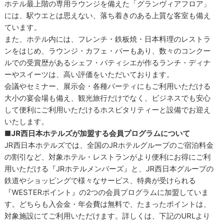
ホテル最上階の専用ラウンジを備えた「グランヴィアフロア」
には、駅ウエとは思えない、落ち着きのある上質な客室も備え
ています。
また、ホテル内には、フレンチ・鉄板焼・日本料理のレストラ
ンをはじめ、ラウンジ・カフェ・バーもあり、数々のコンクー
ルでの受賞歴があるシェフ・パティシエが作るランチ・ディナ
ーやスイーツは、高い評価をいただいております。
会議やセミナー、展示会・各種パーティにもご利用いただける
大小の宴会場も備え、観光旅行だけでなく、ビジネスでも安心
して便利にご利用いただけるホスピタリティーと設備でお迎え
いたします。
■JR西日本ホテルズが加盟する会員プログラムについて
JR西日本ホテルズでは、全国のJRホテルグループのご宿泊料金
の割引など、対象ホテル・レストランがより便利にお得にご利
用いただける『JRホテルメンバーズ』と、JR西日本グループの
鉄道やショッピングで様々なサービス、特典が受けられる
『WESTERポイント』の2つの会員プログラムに加盟していま
す。どちらも入会金・年会費は無料で、たまったポイントは、
対象施設にてご利用いただけます。詳しくは、下記のURLより