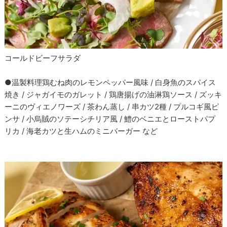
コールドビーフサラダ
●温製料理鶏むね肉のレモンペッパー風味 / 白身魚のスパイス
焼き / ジャガイモのガレット / 鶏唐揚げの油淋鶏ソース / ズッキ
ーニのヴィエノワーズ / 茶わん蒸し / 串カツ2種 / プルコギ風ピ
ンサ / 小烏賊のソテーシチリア風 / 鱧のベニエとローストパプ
リカ / 海老カツと生ハムのミニバーガー など