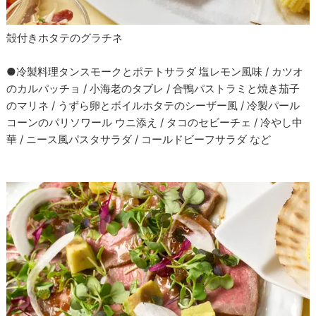
殻付きホタテのグラチネ
●冷製料理タンスモークとポテトサラダ 塩レモン風味 / カツオ
のカルパッチョ / 小海老のタブレ / 合鴨パストラミと焼き茄子
のマリネ / うずら卵とボイルホタテのシーザー風 / 冷製パール
コーンのパリソワール ウニ添え / タコのセビーチェ / 冷やし中
華 / ニース風パスタサラダ / コールドビーフサラダ など