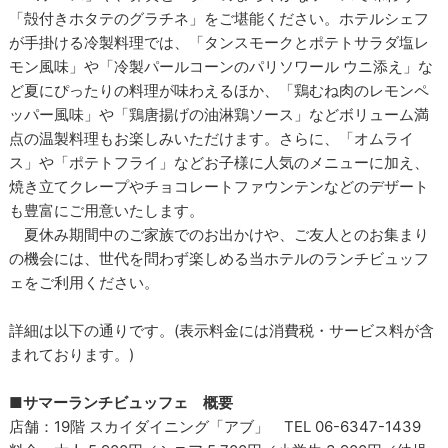
「殻付きホタテのグラチネ」をご堪能ください。ホテルシェフ
が手掛ける冷製料理では、「タンスモークとポテトサラダ塩レ
モン風味」や「冷製パールコーンのパリソワール ウニ添え」な
ど夏にぴったりの料理が味わえるほか、「鶏むね肉のレモンペ
ッパー風味」や「鶏唐揚げの油淋鶏ソース」などボリューム満
点の温製料理もお楽しみいただけます。さらに、「オムライ
ス」や「ポテトフライ」などお子様に人気のメニューに加え、
焼き立てクレープやチョコレートファウンテンなどのデザート
も豊富にご用意いたします。
夏休み期間中のご家族でのお出かけや、ご友人とのお集まり
の機会には、世代を問わず楽しめる当ホテルのランチビュッフ
ェをご利用ください。
詳細は以下の通りです。(表示料金には消費税・サービス料が含
まれております。)
■サマーランチビュッフェ 概要
店舗：19階 スカイダイニング「アブ」 TEL 06-6347-1439