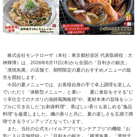
株式会社モンテローザ（本社：東京都杉並区 代表取締役：大
神輝博）は、2026年6月11日(木)から全国の「目利きの銀次」
「濱焼魚萬」の店舗で、期間限定の夏のおすすめメニューの販
売を開始します。
今回の夏メニューでは、お客様自身の手で卓上調理を楽しん
でいただく「体験型メニュー」と暑い 夏に食欲をそそる“ピ
リ辛仕立てのナポリの漁師風陶板焼”や、素材本来の旨味をシン
プルに引き出した“お刺身料理”、香ばしい香りも楽しめる“逸品
料理”を厳選しました。磯の香りと共に、夏の楽しさを五感で満
喫できるラインアップとなっています。
また、当社の公式モバイルアプリ“モンテアプリ”の機能『お
気に入り店舗登録』に「目利きの銀次」「横濱魚萬」「濱焼北