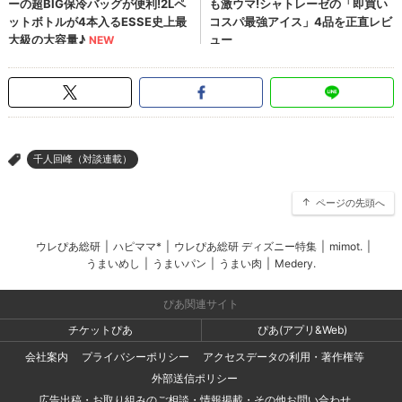
千人回峰（対談連載）
>
ページの先頭へ
ウレぴあ総研
|
ハピママ*
|
ウレぴあ総研 ディズニー特集
|
mimot.
|
うまいめし
|
うまいパン
|
うまい肉
|
Medery.
ぴあ関連サイト
チケットぴあ
ぴあ(アプリ&Web)
会社案内
プライバシーポリシー
アクセスデータの利用・著作権等
外部送信ポリシー
広告出稿・お取り組みのご相談・情報掲載・その他お問い合わせ