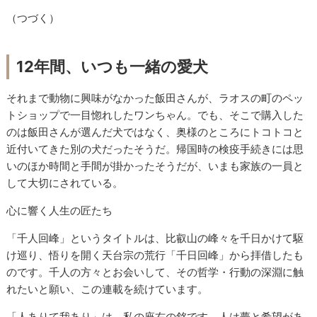
（つづく）
12年間、いつも一緒の愛犬
それまで動物に興味がなかった飯田さんが、ラオスの町のペッ
トショップで一目惚れしたワンちゃん。でも、そこで購入した
のは飯田さんが選んだ犬ではなく、奥様のところにトコトコと
近付いてきた別の犬だったそうだ。帰国時の検疫手続きには思
いのほか時間と手間が掛かったそうだが、いまも家族の一員と
して大切にされている。
心に響く人生の匠たち
「千人回峰」というタイトルは、比叡山の峰々を千日かけて駆
け巡り、悟りを開く天台宗の荒行「千日回峰」から拝借したも
のです。千人の方々とお会いして、その哲学・行動の深淵に触
れたいと願い、この連載を続けています。
「人ありて我あり」は、私の座右の銘です。人は夢と希望があ