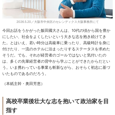
2026.5.20／大阪市中央区のセレンディクス大阪事務所にて
今回お話をうかがった飯田國大さんは、10代の頃から国を豊か
にしたい、社会をよくしたいという大きな志を抱き続けてき
た。とはいえ、若い時分は高級車に乗ったり、高級時計を身に
付けたり、一流のホテルに泊まったりするステータスを求めた
そうだ。でも、それが経営者のゴールではないと気付いたの
は、多くの先輩経営者の背中から学ぶことができたからだとい
う。いま携わっている事業も斬新ながら、おそらく初志に基づ
いたものであるのだろう。
（本紙主幹・奥田芳恵）
高校卒業後壮大な志を抱いて政治家を目
指す