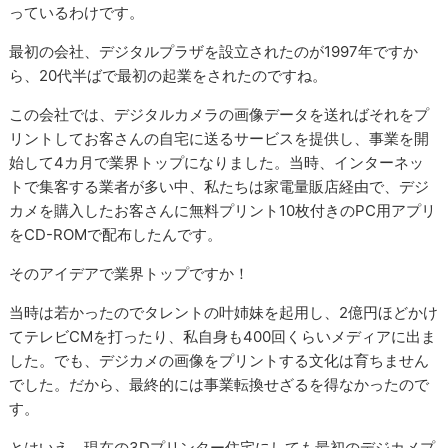
っているわけです。
最初の会社、デジタルプラザを設立されたのが1997年ですか
ら、20代半ばで最初の起業をされたのですね。
この会社では、デジタルカメラの画像データを送ればそれをプ
リントしてお客さんの自宅に送るサービスを提供し、事業を開
始して4カ月で業界トップになりました。当時、インターネッ
トで集客する業者が多い中、私たちは家電量販店経由で、デジ
カメを購入したお客さんに無料プリント10枚付きのPC用アプリ
をCD-ROMで配布したんです。
そのアイデアで業界トップですか！
当時は若かったのでタレントの叶姉妹を起用し、2億円ほどかけ
てテレビCMを打ったり、私自身も400回くらいメディアに出ま
した。でも、デジカメの画像をプリントする文化は育ちません
でした。だから、最終的には事業転換せざるを得なかったので
す。
とはいえ、現在の3Dプリンター住宅にしても最初のデジカメプ