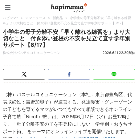
ハピママ*
ハピママ*
>
ママニュース
>
新商品
>
小学生の母子分離不安「早く離れる練習
を」より大切なこと 付き添い登校の不安を見立て直す学年別サポート【6/17】
小学生の母子分離不安「早く離れる練習を」より大
切なこと 付き添い登校の不安を見立て直す学年別
サポート【6/17】
株式会社パステルコミュニケーション
2026.6.11 22:20配信
（株）パステルコミュニケーション（本社：東京都豊島区、代
表取締役：吉野加容子）が運営する、発達障害・グレーゾーン
の子どもを育てるママがいつでも学べて相談できるオンライン
子育て塾「Nicotto!塾」は、2026年6月17日（水）お昼12時よ
り、「母子分離不安の子を不登校にしない 学年別・おうちサ
ポート術」 をテーマにオンラインライブを開催いたします。