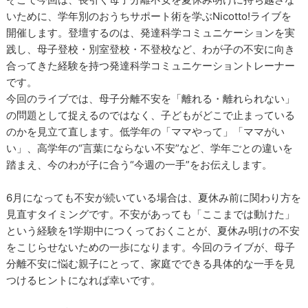
いために、学年別のおうちサポート術を学ぶNicotto!ライブを
開催します。登壇するのは、発達科学コミュニケーションを実
践し、母子登校・別室登校・不登校など、わが子の不安に向き
合ってきた経験を持つ発達科学コミュニケーショントレーナー
です。
今回のライブでは、母子分離不安を「離れる・離れられない」
の問題として捉えるのではなく、子どもがどこで止まっている
のかを見立て直します。低学年の「ママやって」「ママがい
い」、高学年の“言葉にならない不安”など、学年ごとの違いを
踏まえ、今のわが子に合う“今週の一手”をお伝えします。
6月になっても不安が続いている場合は、夏休み前に関わり方を
見直すタイミングです。不安があっても「ここまでは動けた」
という経験を1学期中につくっておくことが、夏休み明けの不安
をこじらせないための一歩になります。今回のライブが、母子
分離不安に悩む親子にとって、家庭でできる具体的な一手を見
つけるヒントになれば幸いです。