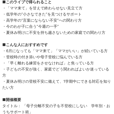
■このライブで得られること
・「ママ来て」を甘えで終わらせない見立て方
・低学年の“小さなできた”を見つけるサポート
・高学年の“言葉にならない不安”への関わり方
・今のわが子に合う“今週の一手”
・夏休み明けに不安を持ち越さないための家庭での関わり方
■こんな人におすすめです
・6月になっても「ママ来て」「ママがいい」が続いている方
・登校時の付き添いや母子登校に悩んでいる方
・「早く離れる練習をさせなければ」と焦っている方
・子どもの不安が強く、家庭でどう関わればよいか迷っている
方
・夏休み明けの登校不安に備えて、1学期中にできる対応を知り
たい方
■開催概要
タイトル： 「母子分離不安の子を不登校にしない 学年別・お
うちサポート術」