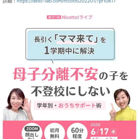
詳細：
https://desc-lab.com/nicotto202201/?prt0617