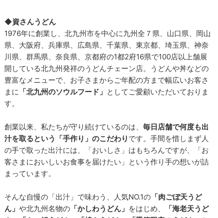
◆資さんうどん
1976年に創業し、北九州市を中心に九州全７県、山口県、岡山
県、大阪府、兵庫県、広島県、千葉県、東京都、埼玉県、神奈
川県、群馬県、奈良県、京都府の1都2府16県で100店以上舗展
開している北九州発祥のうどんチェーン店。うどんや丼などの
豊富なメニューで、お子さまからご年配の方まで幅広いお客さ
まに
「北九州のソウルフード」
としてご愛顧いただいておりま
す。
創業以来、私たちが守り続けているのは、
毎日店舗で何度も出
汁を取るという「手作り」のこだわり
です。手間を惜しまず人
の手で取った出汁には、「おいしさ」はもちろんですが、「お
客さまにおいしいお食事を届けたい」という作り手の想いが詰
まっています。
そんな自慢の「出汁」で味わう、人気NO.1の
「肉ごぼ天うど
ん」
や北九州名物の
「かしわうどん」
をはじめ、
「海老天うど