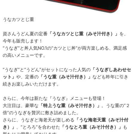
うなカツとじ重
資さんうどん夏の定番
「うなカツとじ重（みそ汁付き）」
を、
今年も販売します！
“うなぎ”と丼人気NO.1の“カツとじ丼”が両方楽しめる、満足感
の高いメニューです。
“うなぎ”と“うどん”がセットになった人気の
「うなぎしあわせセ
ット」
や、定番の
「うな重（みそ汁付き）」
なども昨年に引き
続きお楽しみいただけます。
さらに、今年は新たな『うなぎ』メニューも登場！
大注目は、豪華な
「特上うな重（みそ汁付き）」
。うな重の“２
倍”のうなぎを贅沢に敷き詰めました。
さらに、うなぎと海老天が楽しめる
「うな海老天重（みそ汁付
き）」
、“とろろ”を合わせた
「うなとろ重（みそ汁付き）」
も