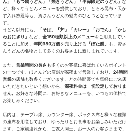
ん」「もつ鍋うどん」「焼きうどん」「季節限定のうどん」
な
ど、様々なうどんメニューを提供しており、とろろ昆布・天か
す入れ放題等も、資さんうどんの魅力のひとつとなっていま
す。
うどん以外にも、
「そば」「丼」「カレー」「おでん」「かし
わおにぎり」
など、
全150種類以上のメニュー
をご用意してい
ることに加え、
年間680万個
を売り上げる
「ぼた餅」
も、資さ
んうどんの名物として多くのお客さまに親しまれています。
また、
営業時間の長さ
も多くのお客様に喜ばれているポイント
の一つです。ほとんどの店舗が深夜まで営業しており、
24時間
営業
の店舗も数多くございます。どの時間帯でも気軽にご来店
いただきたいという想いから、
深夜料金は一切設定しておりま
せん。
お好きな時間に、お好きなメニューを、いつもの価格で
お楽しみください。
店内は、テーブル席、カウンター席、ボックス席と様々な種類
の座席を用意しており、ゆったりとお食事をお楽しみいただけ
ます。ご家族連れから、ご友人同士、お一人のお客さままで、