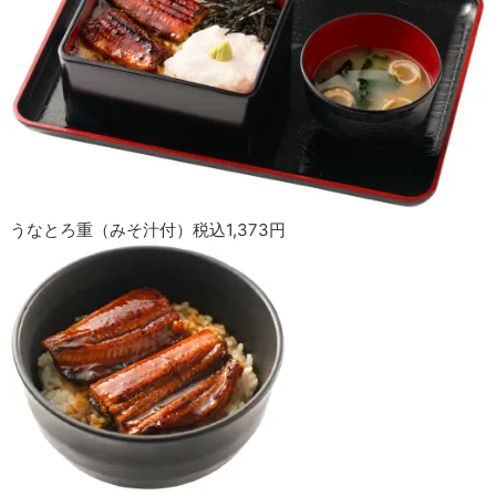
うなとろ重（みそ汁付）税込1,373円