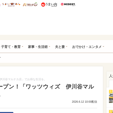
総研 ディズニー特集
mimot.
うまいめし
うまいパン
うまい肉
Medery.
ママ*
子育て・教育
家事・生活術
夫と妻
おでかけ・エンタメ
ー
人
伊川谷マルナカ店」でお得な生活を。
ープン！「ワッツウィズ 伊川谷マル
1
。
2026.6.12 10:00配信
2