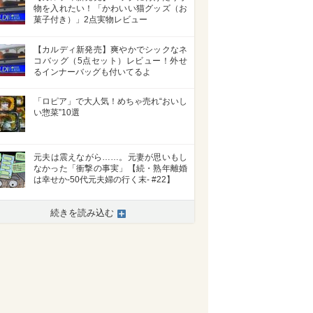
物を入れたい！「かわいい猫グッズ（お
菓子付き）」2点実物レビュー
【カルディ新発売】爽やかでシックなネ
コバッグ（5点セット）レビュー！外せ
るインナーバッグも付いてるよ
「ロピア」で大人気！めちゃ売れ“おいし
い惣菜”10選
元夫は震えながら……。元妻が思いもし
なかった「衝撃の事実」【続・熟年離婚
は幸せか-50代元夫婦の行く末- #22】
続きを読み込む