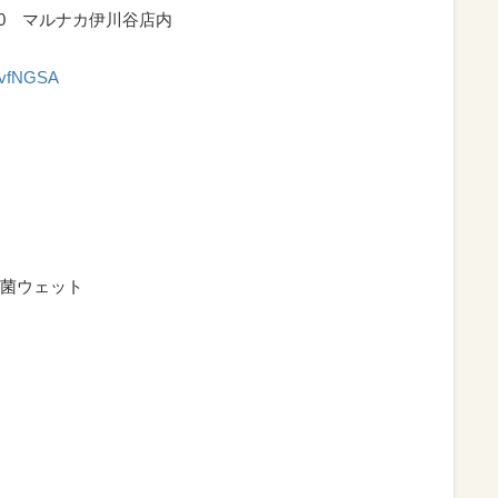
10 マルナカ伊川谷店内
QSvfNGSA
菌ウェット