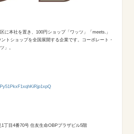
に本社を置き、100円ショップ「ワッツ」「meets.」
ウントショップを全国展開する企業です。コーポレート・
ツ」。
CLPy51PkxF1xqhKiRjp1xpQ
見1丁目4番70号 住友生命OBPプラザビル5階