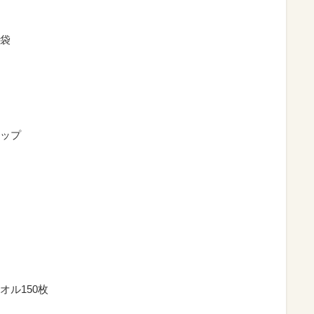
袋
ップ
ル150枚