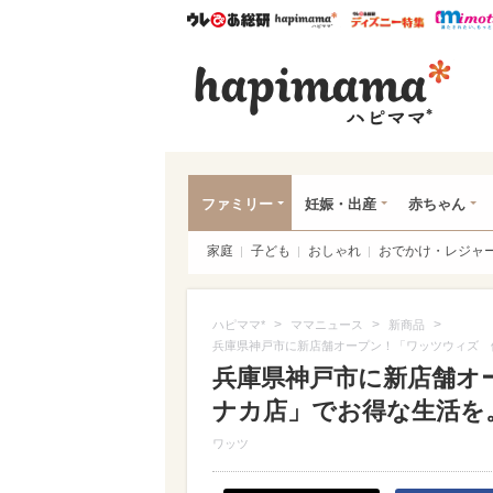
ウレぴあ総研
ハピママ*
ウレぴあ
ハピ
ファミリー
妊娠・出産
赤ちゃん
家庭
子ども
おしゃれ
おでかけ・レジャ
>
>
>
ハピママ*
ママニュース
新商品
兵庫県神戸市に新店舗オープン！「ワッツウィズ 
兵庫県神戸市に新店舗オ
ナカ店」でお得な生活を
ワッツ