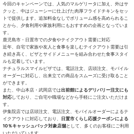
今回のキャンペーンでは、人気のマルゲリータに加え、外はサ
クッと、中はジューシーに仕上げた肉厚フライドチキンをセッ
トで提供します。追加料金なしでボリューム感を高められるこ
とから、夕食利用や家族利用にもおすすめの企画となっていま
す。
鹿児島市・日置市での夕食やテイクアウト需要に対応
近年、自宅で家族や友人と食事を楽しむテイクアウト需要は引
き続き高く、ピザとサイドメニューを組み合わせた食事スタイ
ルも定着しています。
ナチュラルスマイルピザでは、電話注文、店頭注文、モバイル
オーダーに対応し、出来立ての商品をスムーズに受け取ること
ができます。
また、中山本店・武岡店では
出前館によるデリバリー注文にも
対応
しており、ご自宅や職場などから手軽にご注文いただけま
す。
伊集院店では店頭注文、電話注文、モバイルオーダーによるテ
イクアウトに対応しており、
日置市くらし応援クーポンによる
10％キャッシュバック対象店舗
として、多くのお客様にご利用
いただいています。