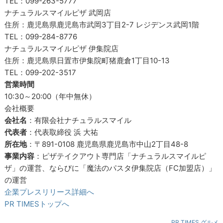
TEL：099-263-5777
ナチュラルスマイルピザ 武岡店
住所：鹿児島県鹿児島市武岡3丁目2-7 レジデンス武岡1階
TEL：099-284-8776
ナチュラルスマイルピザ 伊集院店
住所：鹿児島県日置市伊集院町猪鹿倉1丁目10-13
TEL：099-202-3517
営業時間
10:30～20:00（年中無休）
会社概要
会社名
：有限会社ナチュラルスマイル
代表者
：代表取締役 浜 大祐
所在地
：〒891-0108 鹿児島県鹿児島市中山2丁目48-8
事業内容
：ピザテイクアウト専門店「ナチュラルスマイルピ
ザ」の運営、ならびに「魔法のパスタ伊集院店（FC加盟店）」
の運営
企業プレスリリース詳細へ
PR TIMESトップへ
PR TIMES グルメ