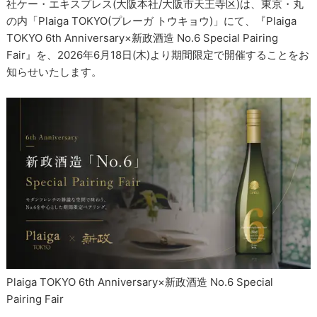
社ケー・エキスプレス(大阪本社/大阪市天王寺区)は、東京・丸
の内「Plaiga TOKYO(プレーガ トウキョウ)」にて、『Plaiga
TOKYO 6th Anniversary×新政酒造 No.6 Special Pairing
Fair』を、2026年6月18日(木)より期間限定で開催することをお
知らせいたします。
Plaiga TOKYO 6th Anniversary×新政酒造 No.6 Special
Pairing Fair