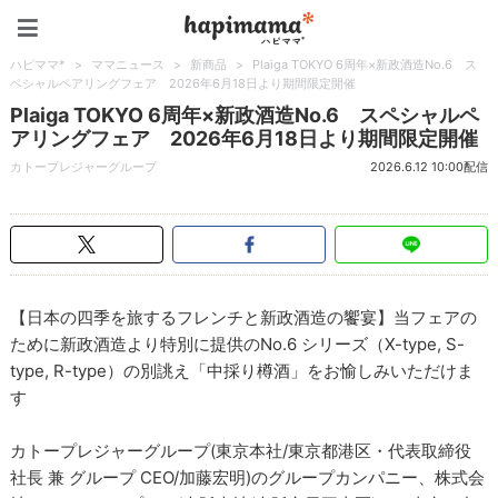
ハピママ*
ハピママ*
>
ママニュース
>
新商品
>
Plaiga TOKYO 6周年×新政酒造No.6 ス
ペシャルペアリングフェア 2026年6月18日より期間限定開催
Plaiga TOKYO 6周年×新政酒造No.6 スペシャルペ
アリングフェア 2026年6月18日より期間限定開催
カトープレジャーグループ
2026.6.12 10:00配信
【日本の四季を旅するフレンチと新政酒造の饗宴】当フェアの
ために新政酒造より特別に提供のNo.6 シリーズ（X-type, S-
type, R-type）の別誂え「中採り樽酒」をお愉しみいただけま
す
カトープレジャーグループ(東京本社/東京都港区・代表取締役
社長 兼 グループ CEO/加藤宏明)のグループカンパニー、株式会