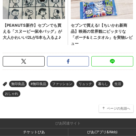
無印良品
#無印良品
ファッション
リュック
暮らし
生活
>
おしゃれ
ページの先頭へ
ぴあ関連サイト
チケットぴあ
ぴあ(アプリ&Web)