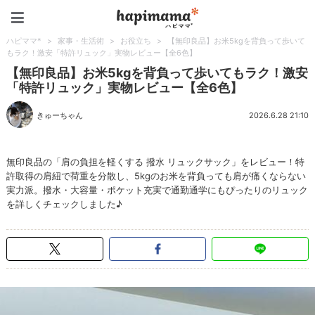
ハピママ*
ハピママ*
>
家事・生活術
>
お役立ち
>
【無印良品】お米5kgを背負って歩いて
もラク！激安「特許リュック」実物レビュー【全6色】
【無印良品】お米5kgを背負って歩いてもラク！激安
「特許リュック」実物レビュー【全6色】
きゅーちゃん
2026.6.28 21:10
無印良品の「肩の負担を軽くする 撥水 リュックサック」をレビュー！特
許取得の肩紐で荷重を分散し、5kgのお米を背負っても肩が痛くならない
実力派。撥水・大容量・ポケット充実で通勤通学にもぴったりのリュック
を詳しくチェックしました♪