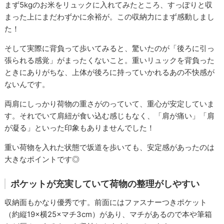
まず5kgのお米をリュックに入れてみたところ、すっぽりと収
まった上にまだわずかに余裕が。この収納力にまず感動しまし
た！
そして実際に背負って歩いてみると、驚いたのが「後ろに引っ
張られる感覚」がまったくないこと。重いリュックを背負った
ときにありがちな、上体が後ろに持っていかれるあの不快感が
ないんです。
両肩にしっかり荷物の重さがのっていて、重心が安定していま
す。それでいて肩紐が食い込む感じもなく、「肩が痛い」「肩
が凝る」といった印象もありませんでした！
重い荷物を入れた状態で坂道を歩いても、安定感があったのは
大きなポイントです◎
ポケットが充実していて荷物の整理がしやすい
収納面もかなり優秀です。前面にはファスナーつきポケット
（約縦19×横25×マチ3cm）があり、マチがあるので本や筆箱