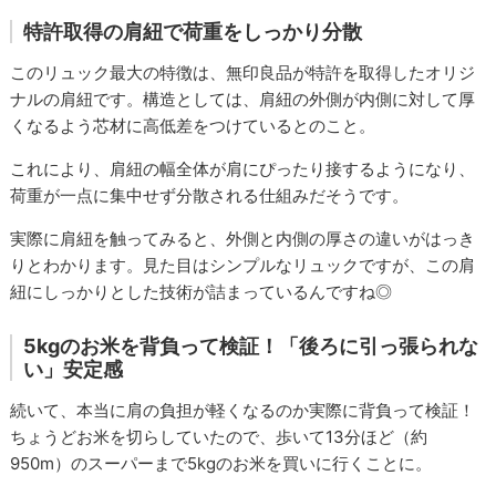
特許取得の肩紐で荷重をしっかり分散
このリュック最大の特徴は、無印良品が特許を取得したオリジ
ナルの肩紐です。構造としては、肩紐の外側が内側に対して厚
くなるよう芯材に高低差をつけているとのこと。
これにより、肩紐の幅全体が肩にぴったり接するようになり、
荷重が一点に集中せず分散される仕組みだそうです。
実際に肩紐を触ってみると、外側と内側の厚さの違いがはっき
りとわかります。見た目はシンプルなリュックですが、この肩
紐にしっかりとした技術が詰まっているんですね◎
5kgのお米を背負って検証！「後ろに引っ張られな
い」安定感
続いて、本当に肩の負担が軽くなるのか実際に背負って検証！
ちょうどお米を切らしていたので、歩いて13分ほど（約
950m）のスーパーまで5kgのお米を買いに行くことに。