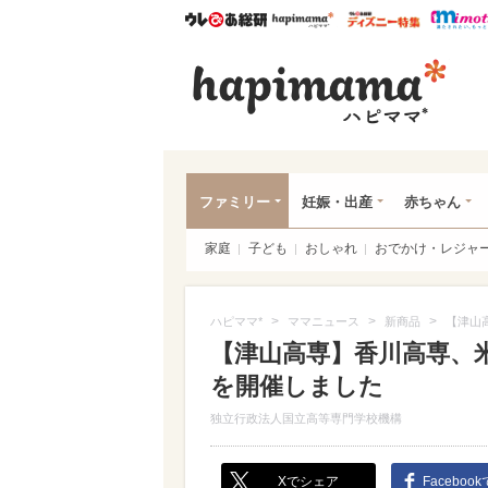
ウレぴあ総研
ハピママ*
ウレぴあ
ハピ
ファミリー
妊娠・出産
赤ちゃん
家庭
子ども
おしゃれ
おでかけ・レジャ
>
>
>
ハピママ*
ママニュース
新商品
【津山
【津山高専】香川高専、
を開催しました
独立行政法人国立高等専門学校機構
Xでシェア
Faceboo