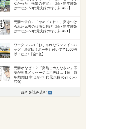
なかった「衝撃の事実」【続・熟年離婚
は幸せか-50代元夫婦の行く末- #22】
元妻の告白に「やめてくれ！」突きつけ
られた元夫の悲痛な叫び【続・熟年離婚
は幸せか-50代元夫婦の行く末- #21】
ワークマンの「おしゃれなワンマイルバ
ッグ」決定版！ポーチも付いてて1500円
以下だよ♪【全5色】
元妻がなぜ！？『突然ごめんなさい』不
安が募るメッセージに元夫は…【続・熟
年離婚は幸せか-50代元夫婦の行く末-
#20】
続きを読み込む