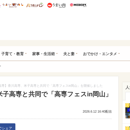
総研 ディズニー特集
mimot.
うまいめし
うまいパン
うまい肉
Medery.
ママ*
子育て・教育
家事・生活術
夫と妻
おでかけ・エンタメ
ー
高専】香川高専、米子高専と共同で「高専フェスin岡山」を開催しました
人
米子高専と共同で「高専フェスin岡山」
1
2026.6.12 16:40配信
kでシェア
2