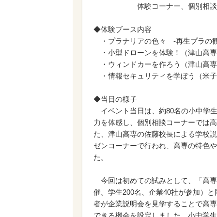
体験コーナー、個別相談、高専
◆体験ブース内容
・プラナリアの色々 -再生プラの観
・小型ドローンを体験！（津山高専
・ウィンドカーを作ろう（津山高専
・情報セキュリティを学ぼう（米子
◆当日の様子
イベント当日は、約80名の小中学
力を体感し、個別相談コーナーでは高
た、津山高専の佐藤校長による学校説
ゼンコーナーで行われ、高専の特色や
た。
今回は初めての試みとして、「高専生
催。学生200名、企業40社が参加
者が企業説明会を見学することで高専
できる機会を設定しました。小中学生