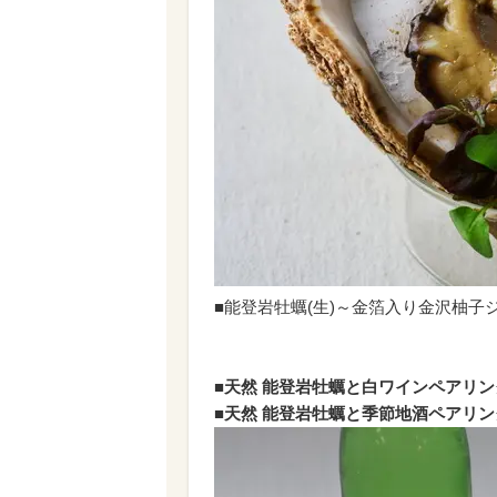
■能登岩牡蠣(生)～金箔入り金沢柚子
■天然 能登岩牡蠣と白ワインペアリング：
■天然 能登岩牡蠣と季節地酒ペアリング：