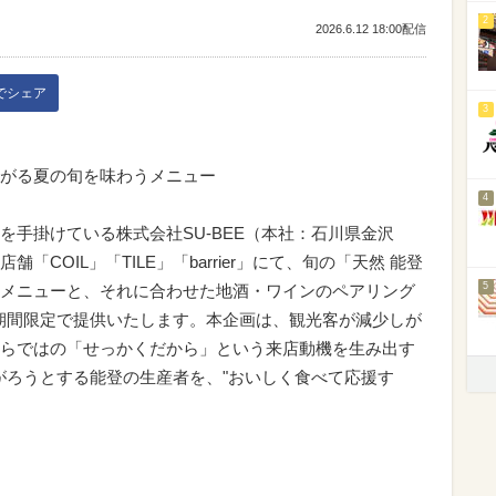
2
2026.6.12 18:00配信
kでシェア
3
がる夏の旬を味わうメニュー
4
を手掛けている株式会社SU-BEE（本社：石川県金沢
「COIL」「TILE」「barrier」にて、旬の「天然 能登
5
メニューと、それに合わせた地酒・ワインのペアリング
より、期間限定で提供いたします。本企画は、観光客が減少しが
らではの「せっかくだから」という来店動機を生み出す
上がろうとする能登の生産者を、"おいしく食べて応援す