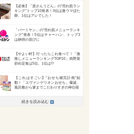
【必食】「資さんうどん」の“売れ筋ラン
キング”トップ10発表！3位は激ウマぼた
餅、1位はアレでした！
「バーミヤン」の“売れ筋メニューランキ
ング”発表！5位はチャーハン、トップ3
は納得の並びに
【やよい軒】行ったらこれ食べて！「激
推しメニューランキングTOP10」肉野菜
炒め定食は5位、1位は!?
【これはすごい】“おせち補完計画”始
動！「エヴァンゲリオンおせち」爆誕、
風呂敷から箸までこだわりすぎの神仕様
続きを読み込む