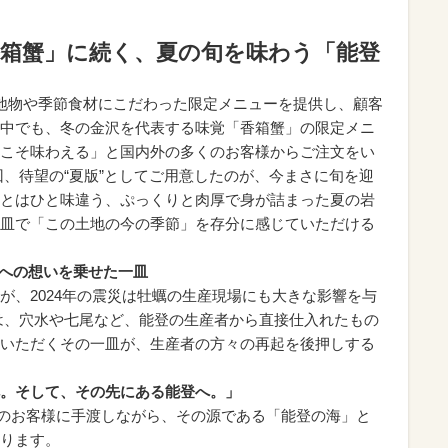
香箱蟹」に続く、夏の旬を味わう「能登
これまでも地物や季節食材にこだわった限定メニューを提供し、顧客
中でも、冬の金沢を代表する味覚「香箱蟹」の限定メニ
こそ味わえる」と国内外の多くのお客様からご注文をい
回、待望の“夏版”としてご用意したのが、今まさに旬を迎
とはひと味違う、ぷっくりと肉厚で身が詰まった夏の岩
皿で「この土地の今の季節」を存分に感じていただける
興への想いを乗せた一皿
が、2024年の震災は牡蠣の生産現場にも大きな影響を与
は、穴水や七尾など、能登の生産者から直接仕入れたもの
いただくその一皿が、生産者の方々の再起を後押しする
。そして、その先にある能登へ。」
内外のお客様に手渡しながら、その源である「能登の海」と
ります。