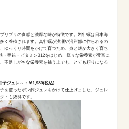
プリプリの食感と濃厚な味が特徴です。岩牡蠣は日本海
多く養殖されます。真牡蠣が浅瀬や沿岸部に作られるの
、ゆっくり時間をかけて育つため、身と殻が大きく育ち
鉄・亜鉛・ビタミンB12をはじめ、様々な栄養素が豊富に
、不足しがちな栄養素を補う上でも、とても頼りになる
子ジュレ～：￥1,980(税込)
子を使ったポン酢ジュレをかけて仕上げました。ジュレ
クトも抜群です。