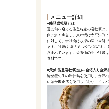
メニュー詳細
■能登岩牡蠣とは
夏に旬を迎える能登特産の岩牡蠣は、
側に多く生息し、真牡蠣は太平洋側で
に対して、岩牡蠣は水深の深い場所で
ます。牡蠣は”海のミルク”と称され、
含まれています。栄養価の高い牡蠣は
食材です。
■天然 能登岩牡蠣(生)～金箔入り金沢柚
能登産の生の岩牡蠣を使用し、金沢柚
には金沢金箔を使用しており、インパ