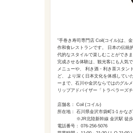
"手巻き寿司専門店 Coil(コイル)
作和食レストランです。 日本の伝統
代的なスタイルで楽しむことができま
完成させる体験は、観光客にも人気で
メニューや、 利き酒・利き茶スタン
ど、 より深く日本文化を体感してい
ーまで、石川や金沢ならではのグルメ
リップアドバイザー「トラベラーズチョ
店舗名： Coil (コイル)
所在地： 石川県金沢市袋町1-1 かな
※JR北陸新幹線 金沢駅 徒歩
電話番号： 076-256-5076
営業時間： 11:00～21:30 ( L.O 21:00 )