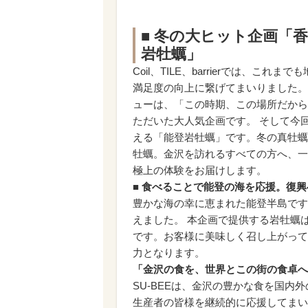
■ 冬の大ヒット企画「
岩牡蠣」
Coil、TILE、barrierでは、
満足度の向上に繋げてまいりました。
ューは、「この時期、この場所だから
ただいた大人気企画です。 そして今
える「能登岩牡蠣」です。冬の真牡蠣
牡蠣。金沢を訪れるすべての方へ、一
極上の体験をお届けします。
■ 食べることで能登の海を応援。復
豊かな海の幸に恵まれた能登半島です
えました。 本企画で提供する岩牡蠣
です。お客様に美味しく召し上がって
力となります。
「金沢の食を、世界とこの街の食卓へ
SU-BEEは、金沢の豊かな食を国
生産者の皆様を継続的に応援してまい