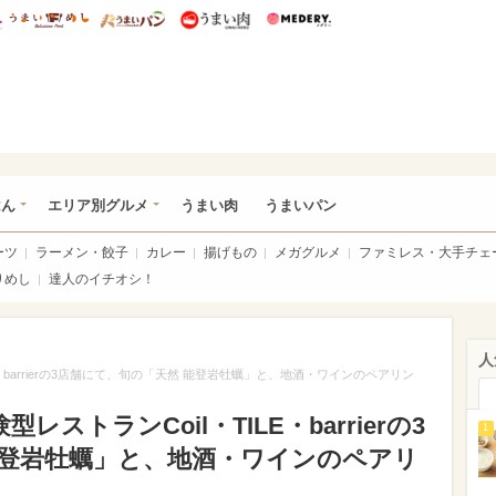
総研 ディズニー特集
mimot.
うまいめし
うまいパン
うまい肉
Medery.
いめし
はん
エリア別グルメ
うまい肉
うまいパン
ーツ
ラーメン・餃子
カレー
揚げもの
メガグルメ
ファミレス・大手チェ
りめし
達人のイチオシ！
人
E・barrierの3店舗にて、旬の「天然 能登岩牡蠣」と、地酒・ワインのペアリン
ストランCoil・TILE・barrierの3
1
能登岩牡蠣」と、地酒・ワインのペアリ