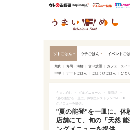
ウレぴあ総研
ハピママ*
ウレぴあ
うま
ソトごはん
ウチごはん
イベントご
焼肉
寿司・海鮮
食べ放題
カフェ・スイ
中華
デートごはん
ごほうびごはん
ひと
>
>
>
うまいめし
グルメニュース
新商品
"夏の能登"を一皿に。体験型レストランCoil・TIL
グメニューを提供。
"夏の能登"を一皿に。体験型レ
店舗にて、旬の「天然 
ングメニューを提供。