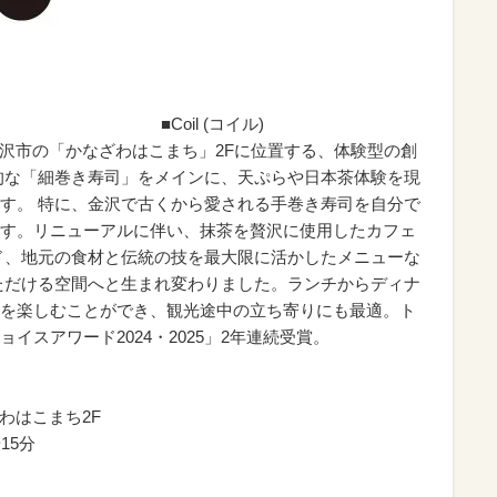
■Coil (コイル)
は、金沢市の「かなざわはこまち」2Fに位置する、体験型の創
的な「細巻き寿司」をメインに、天ぷらや日本茶体験を現
す。 特に、金沢で古くから愛される手巻き寿司を自分で
す。リニューアルに伴い、抹茶を贅沢に使用したカフェ
ド、地元の食材と伝統の技を最大限に活かしたメニューな
ただける空間へと生まれ変わりました。ランチからディナ
を楽しむことができ、観光途中の立ち寄りにも最適。ト
イスアワード2024・2025」2年連続受賞。
ざわはこまち2F
15分