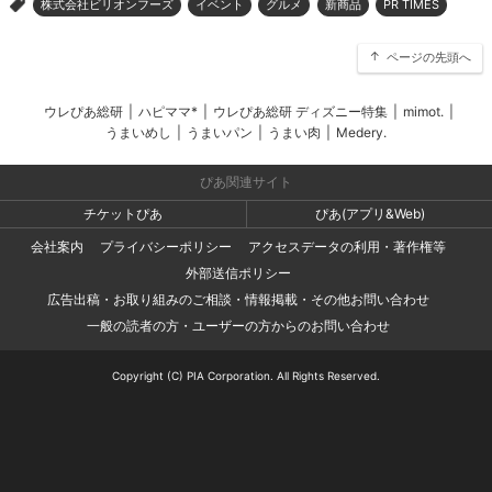
株式会社ビリオンフーズ
イベント
グルメ
新商品
PR TIMES
>
ページの先頭へ
ウレぴあ総研
|
ハピママ*
|
ウレぴあ総研 ディズニー特集
|
mimot.
|
うまいめし
|
うまいパン
|
うまい肉
|
Medery.
ぴあ関連サイト
チケットぴあ
ぴあ(アプリ&Web)
会社案内
プライバシーポリシー
アクセスデータの利用・著作権等
外部送信ポリシー
広告出稿・お取り組みのご相談・情報掲載・その他お問い合わせ
一般の読者の方・ユーザーの方からのお問い合わせ
Copyright (C) PIA Corporation. All Rights Reserved.