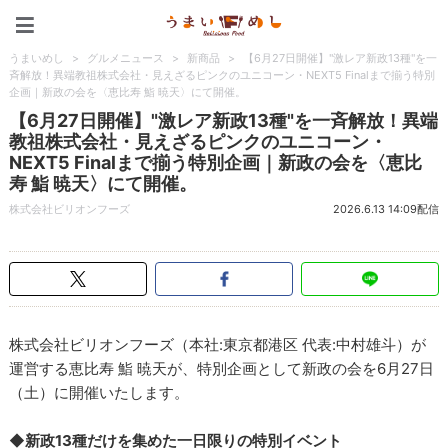
うまいめし
うまいめし
>
グルメニュース
>
新商品
>
【6月27日開催】"激レア新政13種"を一
斉解放！異端教祖株式会社・見えざるピンクのユニコーン・NEXT5 Finalまで揃う特別
企画｜新政の会を〈恵比寿 鮨 暁天〉にて開催。
【6月27日開催】"激レア新政13種"を一斉解放！異端
教祖株式会社・見えざるピンクのユニコーン・
NEXT5 Finalまで揃う特別企画｜新政の会を〈恵比
寿 鮨 暁天〉にて開催。
株式会社ビリオンフーズ
2026.6.13 14:09配信
株式会社ビリオンフーズ（本社:東京都港区 代表:中村雄斗）が
運営する恵比寿 鮨 暁天が、特別企画として新政の会を6月27日
（土）に開催いたします。
◆新政13種だけを集めた一日限りの特別イベント