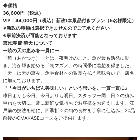
◆価格
36,600円（税込）
VIP：44,000円（税込）新政1本景品付きプラン（5名様限定）
※新政の種類は選択できませんのでご了承ください
※事前決済が可能となっております
恵比寿 鮨 暁天 について
ー暁の天の恵みを一貫にー
「暁（あかつき）」とは、夜明けのこと。魚が最も活発に動
き、海が輝き始める「朝マズメ」の時間帯に着想を得ました。
「天」は天の恵み。魚や食材への敬意を払う意味合いで、店名
に加えております。
『「今日がいちばん美味しい」という想いを、一貫一貫に』
昨日よりも今日、今日よりも明日。スタッフ一同、日々の積み
重ねを大切に、常に新鮮な気持ちでお客様をお迎えします。江
戸前の技法を軸に、四季折々の旬の食材を丁寧に仕込み、20品
前後のOMAKASEコースをご提供します。