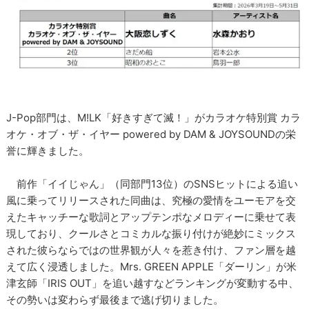
J-Pop部門は、M!LK「好きすぎて滅！」がカラオケ特別賞 カラ
オケ・オブ・ザ・イヤー powered by DAM & JOYSOUNDの栄
誉に輝きました。
前作「イイじゃん」（同部門13位）のSNSヒットによる追い
風に乗ってリリースされた同曲は、究極の愛情をユーモアを交
えたキャッチーな歌詞とアップテンポなメロディーに乗せて表
現しており、クールさとコミカルな振り付けが絶妙にミックス
された彼らならではの世界観が人々を惹き付け、ファン層を越
えて広く浸透しました。Mrs. GREEN APPLE「ダーリン」が米
津玄師「IRIS OUT」を追い越すなどランキングが変動する中、
その勢いは変わらず最後まで逃げ切りました。