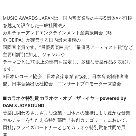
MUSIC AWARDS JAPANは、国内音楽業界の主要5団体※が垣根
を越えて設立した一般社団法人
カルチャーアンドエンタテインメント産業振興会（略
称:CEIPA）が運営する国内最大規模の
国際音楽賞です。“最優秀楽曲賞”、“最優秀アーティスト賞”など
主要6部門に加え、ジャンルや
テーマごとに70以上の部門を設定し、多様な音楽作品を表彰し
ます。
※日本レコード協会、日本音楽事業者協会、日本音楽制作者連
盟、日本音楽出版社協会、コンサートプロモーターズ協会
■カラオケ特別賞 カラオケ・オブ・ザ・イヤー powered by
DAM & JOYSOUND
音楽に関わるさまざまな企業・団体との連携により豊かな音楽
カルチャーをたたえる特別部門「共創カテゴリー」において、
両社はプライズパートナーとしてカラオケ特別賞を共同で展
開。