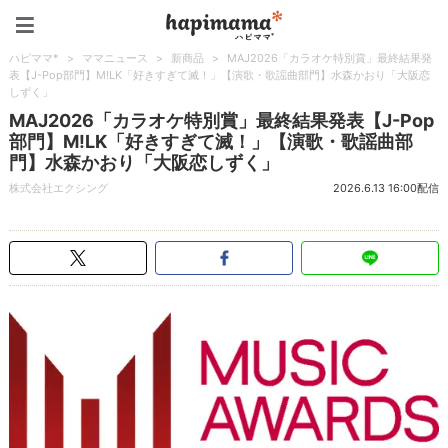
ハピママ*
ハピママ*
>
ママニュース
>
新商品
>
MAJ2026「カラオケ特別賞」最終結果発
表【J-Pop部門】M!LK「好きすぎて滅！」【演歌・歌謡曲部門】水森かおり「大阪恋
しずく」
MAJ2026「カラオケ特別賞」最終結果発表【J-Pop
部門】M!LK「好きすぎて滅！」【演歌・歌謡曲部
門】水森かおり「大阪恋しずく」
株式会社エクシング
2026.6.13 16:00配信