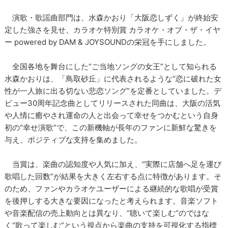
演歌・歌謡曲部門は、水森かおり「大阪恋しずく」が終始安
定した強さを見せ、カラオケ特別賞 カラオケ・オブ・ザ・イヤ
ー powered by DAM & JOYSOUNDの栄冠を手にしました。
全国各地を舞台にした“ご当地ソングの女王”として知られる
水森かおりは、「鳥取砂丘」に代表されるような“恋に破れた女
性が一人旅に出る切ない悲恋ソング”を定番としていました。デ
ビュー30周年記念曲としてリリースされた同曲は、大阪の活気
や人情に癒やされ運命の人と出会って幸せをつかむという自身
初の“幸せ演歌”で、この新機軸が長年のファンに新鮮な驚きを
与え、ポジティブな支持を集めました。
当賞は、楽曲の認知度や人気に加え、“実際に店舗へ足を運び
歌唱した回数”が結果を大きく左右する点に特徴があります。そ
のため、ファンやカラオケユーザーによる継続的な歌唱が受賞
を後押しする大きな要因になったと考えられます。音楽ソフト
や音楽配信の売上動向とは異なり、“聴いて楽しむ”のではな
く“歌って楽しむ”という視点から楽曲の支持を可視化する指標