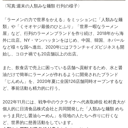
〈写真:週末の人類みな麺類 行列の様子〉
「ラーメンの力で世界をかえる」をミッションに「人類みな麺
類」や「くそオヤジ最後のひとふり」「世界一暇なラーメン
屋」など、行列のラーメンブランドを作り続け、2018年から海
外に出店。NY・マンハッタンをはじめ、中国、韓国、ネパール
など様々な国へ進出。2020年にはフランチャイズビジネスも開
始し、コロナ禍でも20店舗以上の出店。
また、飲食店で売上に困っている店舗へ貢献するため、水と醤
油だけで簡単にラーメンが作れるように開発されたブランド
「じんめん」を、2020年夏に全国126店舗同時オープンするな
ど、事前活動も精力的に行う。
2022年11月には、戦争中のウクライナへ代表取締役 松村貴大が
個人的に日清食品株式会社と共同開発した「人類みな麺類 めち
ゃうま貝だし醤油らーめん」を現地の人たちへ作りに行くな
ど、世界的に慈善活動をしています。