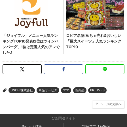
UNCHI株式会社
商品サービス
ママ
新商品
PR TIMES
>
ページの先頭へ
ぴあ関連サイト
チケットぴあ
ぴあ(アプリ&Web)