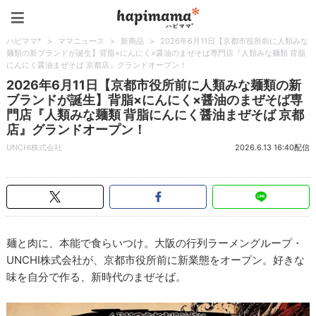
ハピママ*
ハピママ*
>
ママニュース
>
新商品
>
2026年6月11日【京都市役所前に人類みな
麺類の新ブランドが誕生】背脂×にんにく×醤油のまぜそば専門店『人類みな麺類 背脂
にんにく醤油まぜそば 京都店』グランドオープン！
2026年6月11日【京都市役所前に人類みな麺類の新
ブランドが誕生】背脂×にんにく×醤油のまぜそば専
門店『人類みな麺類 背脂にんにく醤油まぜそば 京都
店』グランドオープン！
UNCHI株式会社
2026.6.13 16:40配信
麺と肉に、本能で食らいつけ。大阪の行列ラーメングループ・
UNCHI株式会社が、京都市役所前に新業態をオープン。好きな
味を自分で作る、新時代のまぜそば。