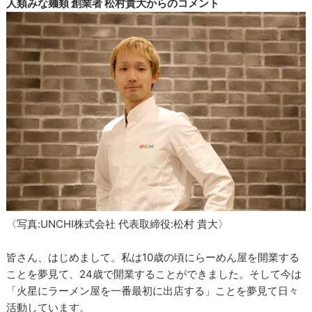
人類みな麺類 創業者 松村貴大からのコメント
〈写真:UNCHI株式会社 代表取締役:松村 貴大〉
皆さん、はじめまして。私は10歳の頃にらーめん屋を開業する
ことを夢見て、24歳で開業することができました。そして今は
「火星にラーメン屋を一番最初に出店する」ことを夢見て日々
活動しています。