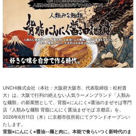
UNCHI株式会社（本社：大阪府大阪市、代表取締役：松村貴
大）は、大阪で行列の絶えない人気ラーメンブランド「人類み
な麺類」の新業態として、背脂×にんにく×醤油のまぜそば専門
店『人類みな麺類 背脂にんにく醤油まぜそば 京都店』を、
2026年6月11日（木）に京都市役所前にてグランドオープンい
たします。
背脂×にんにく×醤油--麺と肉に、本能で食らいつく新時代のま