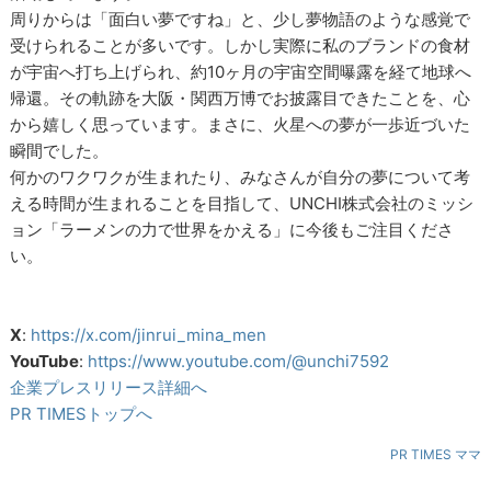
周りからは「面白い夢ですね」と、少し夢物語のような感覚で
受けられることが多いです。しかし実際に私のブランドの食材
が宇宙へ打ち上げられ、約10ヶ月の宇宙空間曝露を経て地球へ
帰還。その軌跡を大阪・関西万博でお披露目できたことを、心
から嬉しく思っています。まさに、火星への夢が一歩近づいた
瞬間でした。
何かのワクワクが生まれたり、みなさんが自分の夢について考
える時間が生まれることを目指して、UNCHI株式会社のミッシ
ョン「ラーメンの力で世界をかえる」に今後もご注目くださ
い。
X
:
https://x.com/jinrui_mina_men
YouTube
:
https://www.youtube.com/@unchi7592
企業プレスリリース詳細へ
PR TIMESトップへ
PR TIMES ママ