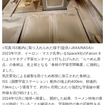
<写真:ISS船内に取り入れられた様子(提供=JAXA/NASA)>
2023年11月、イーロン・マスク氏率いるSpaceX社のFalcon 9
によりケネディ宇宙センターより打ち上げられた「らーめん原
点」の食材は、史上初となる「食材の宇宙空間曝露」に挑戦し
ました。
気圧変化による破裂を防ぐため粉状に加工された食材は、
ISS（国際宇宙ステーション）船外の地上約400km、秒速約
7.9kmという環境下で、約10ヶ月間にわたり強烈な宇宙線や紫
外線を浴び続けました。
2024年12月に地球へ帰還し、開封した結果、ラーメン特有の香
りが持続していることが確認され、宇宙時代の食の可能性を示