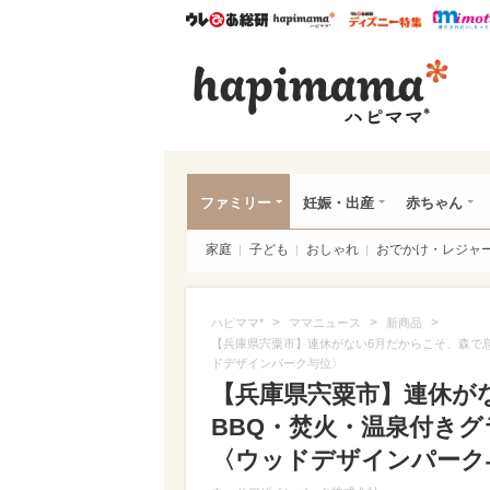
ウレぴあ総研
ハピママ*
ウレぴあ
ハピ
ファミリー
妊娠・出産
赤ちゃん
家庭
子ども
おしゃれ
おでかけ・レジャ
>
>
>
ハピママ*
ママニュース
新商品
【兵庫県宍粟市】連休がない6月だからこそ、森で
ドデザインパーク与位〉
【兵庫県宍粟市】連休が
BBQ・焚火・温泉付き
〈ウッドデザインパーク