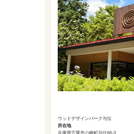
ウッドデザインパーク与位
所在地
兵庫県宍粟市山崎町与位66-3