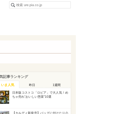
気記事ランキング
いま人気
昨日
1週間
日本版コストコ「ロピア」で大人気！め
ちゃ売れ“おいしい惣菜”10選
【カルディ新発売】バッグに付けたり小