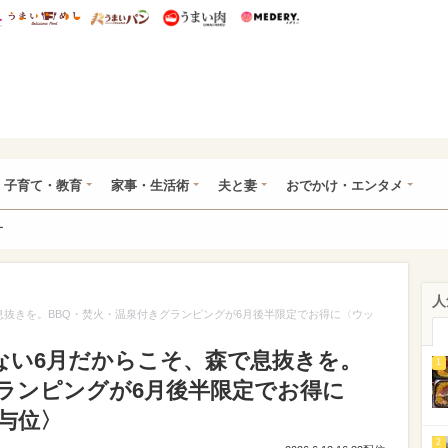
総研 ディズニー特集
mimot.
うまいめし
うまいパン
うまい肉
Medery.
ママ*
子育て・教育
家事・生活術
夫と妻
おでかけ・エンタメ
ー
人
息抜きを。BBQ・焚火・温泉付きグランピングが6月後半限定でお得に〈ウッ
ない6月だからこそ、森で息抜きを。
1
グランピングが6月後半限定でお得に
与位〉
2