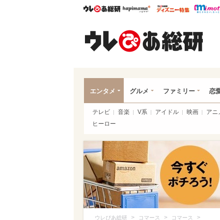
ウレぴあ総研
ハピママ*
ウレぴあ
ウレ
エンタメ
グルメ
ファミリー
恋
テレビ
音楽
V系
アイドル
映画
アニ
ヒーロー
>
>
>
ウレぴあ総研
コマース
コマース