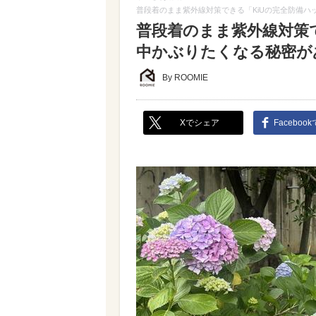
普段着のまま紫外線対策できる「KiUの完全防備ハ
普段着のまま紫外線対策で
中かぶりたくなる秘密が
By ROOMIE
Xでシェア
Faceboo