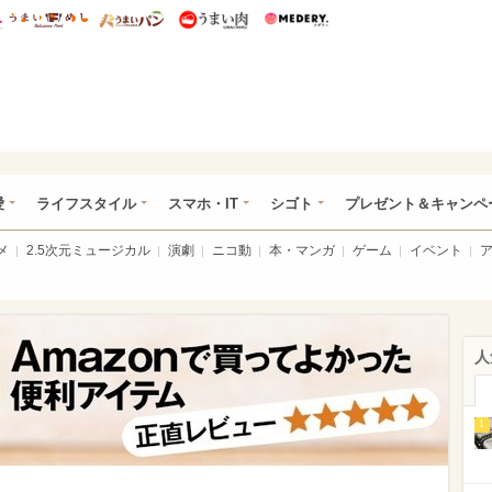
総研 ディズニー特集
mimot.
うまいめし
うまいパン
うまい肉
Medery.
ぴあ総研（うれぴあ）
愛
ライフスタイル
スマホ・IT
シゴト
プレゼント＆キャンペ
メ
2.5次元ミュージカル
演劇
ニコ動
本・マンガ
ゲーム
イベント
人
1