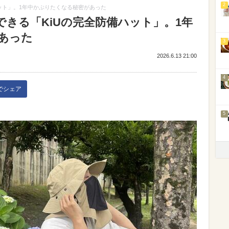
2
ット」。1年中かぶりたくなる秘密があった
きる「KiUの完全防備ハット」。1年
あった
3
2026.6.13 21:00
4
kでシェア
5