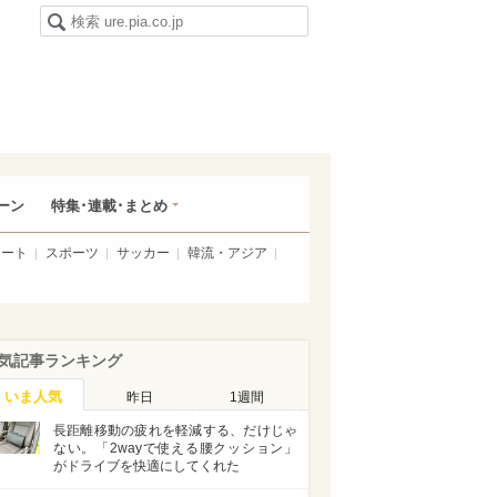
ーン
特集･連載･まとめ
アート
スポーツ
サッカー
韓流・アジア
気記事ランキング
いま人気
昨日
1週間
長距離移動の疲れを軽減する、だけじゃ
ない。「2wayで使える腰クッション」
がドライブを快適にしてくれた