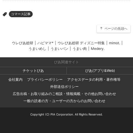
コマース記事
>
ページの先頭へ
ウレぴあ総研
|
ハピママ*
|
ウレぴあ総研 ディズニー特集
|
mimot.
|
うまいめし
|
うまいパン
|
うまい肉
|
Medery.
ぴあ関連サイト
チケットぴあ
ぴあ(アプリ&Web)
会社案内
プライバシーポリシー
アクセスデータの利用・著作権等
外部送信ポリシー
広告出稿・お取り組みのご相談・情報掲載・その他お問い合わせ
一般の読者の方・ユーザーの方からのお問い合わせ
Copyright (C) PIA Corporation. All Rights Reserved.