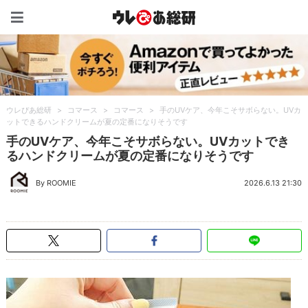
ウレぴあ総研（うれぴあ）
ウレぴあ総研
>
コマース
>
コマース
>
手のUVケア、今年こそサボらない。UVカ
ットできるハンドクリームが夏の定番になりそうです
手のUVケア、今年こそサボらない。UVカットでき
るハンドクリームが夏の定番になりそうです
By ROOMIE
2026.6.13 21:30