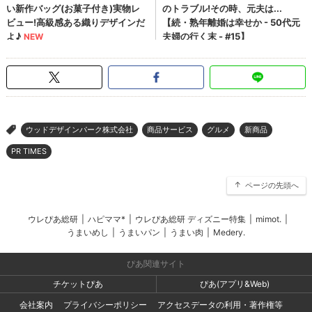
ウッドデザインパーク株式会社
商品サービス
グルメ
新商品
>
PR TIMES
ページの先頭へ
ウレぴあ総研
|
ハピママ*
|
ウレぴあ総研 ディズニー特集
|
mimot.
|
うまいめし
|
うまいパン
|
うまい肉
|
Medery.
ぴあ関連サイト
チケットぴあ
ぴあ(アプリ&Web)
会社案内
プライバシーポリシー
アクセスデータの利用・著作権等