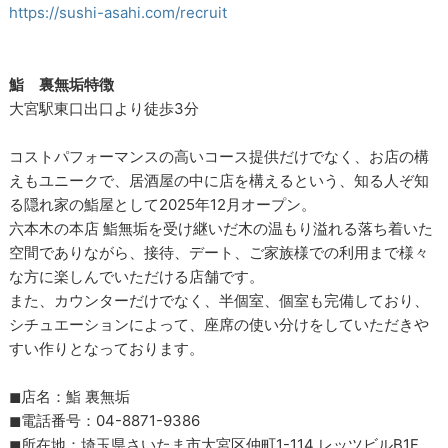
https://sushi-asahi.com/recruit
鮨 裏無垢特徴
大宮駅東口出口より徒歩3分
コストパフォーマンスの高いコース提供だけでなく、お店の構
えもユニークで、居酒屋の中に店を構えるという、知る人ぞ知
る隠れ家の鮨屋として2025年12月オープン。
六本木の本店 鮨無垢を受け継いだ木の温もり溢れる落ち着いた
空間でありながら、接待、デート、ご家族様での利用まで様々
な方に楽しんでいただける店舗です。
また、カウンターだけでなく、半個室、個室も完備しており、
シチュエーションによって、座席の使い分けをしていただきや
すい作りとなっております。
◼︎店名：鮨 裏無垢
◼︎電話番号：04-8871-9386
◼︎所在地：埼玉県さいたま市大宮区仲町1-114 レッツビルB1F