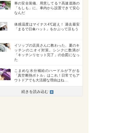
車の安全装備、用意してる？高速道路の
「もしも」に、車内から設置できて安心
なんだ
体感温度はマイナス4℃超え！ 過去最安
「まるで日傘ハット」をかぶって涼もう
イソップの店員さんに教わった、夏のキ
ッチンのニオイ対策。シンクに数滴が
「キッチンリセット完了」の合図になっ
た
こまめな水分補給のハードルが下がる
「真空断熱ボトル」はこれ！日常でもア
ウトドアでも大活躍な理由はね…
続きを読み込む