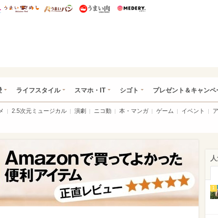
総研 ディズニー特集
mimot.
うまいめし
うまいパン
うまい肉
Medery.
ぴあ総研（うれぴあ）
愛
ライフスタイル
スマホ・IT
シゴト
プレゼント＆キャンペ
メ
2.5次元ミュージカル
演劇
ニコ動
本・マンガ
ゲーム
イベント
人
1