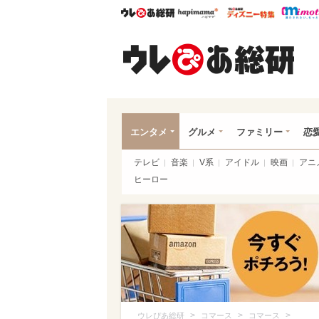
ウレぴあ総研
ハピママ*
ウレぴあ
ウレ
エンタメ
グルメ
ファミリー
恋
テレビ
音楽
V系
アイドル
映画
アニ
ヒーロー
>
>
>
ウレぴあ総研
コマース
コマース