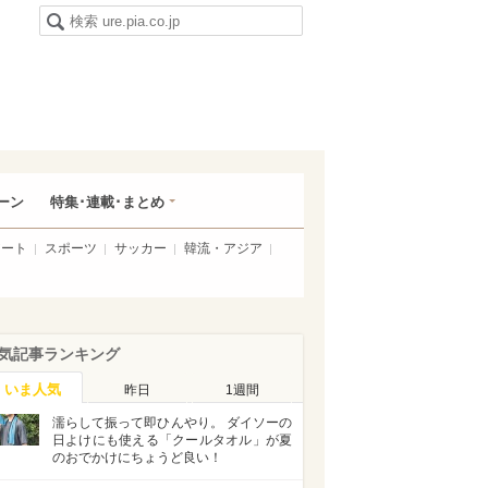
ーン
特集･連載･まとめ
アート
スポーツ
サッカー
韓流・アジア
気記事ランキング
いま人気
昨日
1週間
濡らして振って即ひんやり。 ダイソーの
日よけにも使える「クールタオル」が夏
のおでかけにちょうど良い！