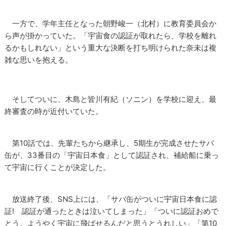
一方で、学年主任となった朝野峻一（北村）に教育委員会か
ら声が掛かっていた。「宇宙食の認証が取れたら、学校を離れ
るかもしれない」という重大な決断を打ち明けられた奈未は複
雑な思いを抱える。
そしてついに、木島と皆川有紀（ソニン）を学校に迎え、最
終審査の時が近付いていた。
第10話では、先輩たちから継承し、5期生が完成させたサバ
缶が、33番目の「宇宙日本食」として認証され、補給船に乗っ
て宇宙に行くことが決定した。
放送終了後、SNS上には、「サバ缶がついに宇宙日本食に認
証! 認証が通ったときは泣いてしまった」「ついに認証おめで
とう。ようやく宇宙に飛ばせるんだと思うとうれしい」「第10