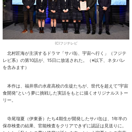
(C)フジテレビ
北村匠海が主演するドラマ「サバ缶、宇宙へ行く」（フジテ
レビ系）の第10話が、15日に放送された。（※以下、ネタバレ
を含みます）
本作は、福井県の水産高校の生徒たちが、世代を超えて“宇宙
食開発”という夢に挑戦した実話をもとに描くオリジナルストー
リー。
寺尾瑠夏（伊東蒼）たち4期生が開発したサバ缶は、1年半の
保存検査の結果、官能検査をクリアできずに認証は見送りに。