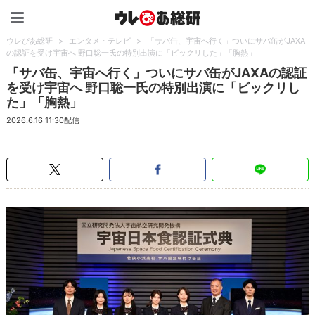
ウレぴあ総研（うれぴあ）
ウレぴあ総研
>
エンタメ・テレビ
>
「サバ缶、宇宙へ行く」ついにサバ缶がJAXA
の認証を受け宇宙へ 野口聡一氏の特別出演に「ビックリした」「胸熱」
「サバ缶、宇宙へ行く」ついにサバ缶がJAXAの認証
を受け宇宙へ 野口聡一氏の特別出演に「ビックリし
た」「胸熱」
2026.6.16 11:30配信