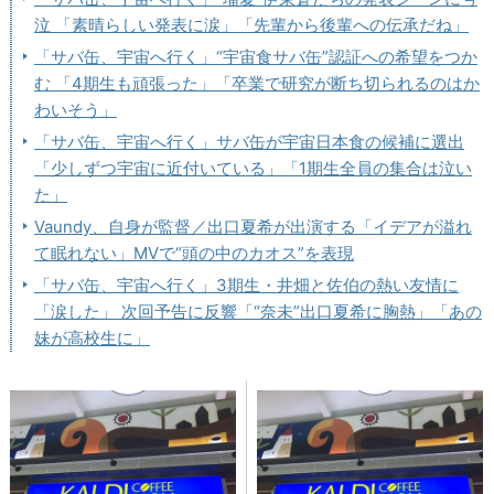
泣 「素晴らしい発表に涙」「先輩から後輩への伝承だね」
「サバ缶、宇宙へ行く」“宇宙食サバ缶”認証への希望をつか
む 「4期生も頑張った」「卒業で研究が断ち切られるのはか
わいそう」
「サバ缶、宇宙へ行く」サバ缶が宇宙日本食の候補に選出
「少しずつ宇宙に近付いている」「1期生全員の集合は泣い
た」
Vaundy、自身が監督／出口夏希が出演する「イデアが溢れ
て眠れない」MVで“頭の中のカオス”を表現
「サバ缶、宇宙へ行く」3期生・井畑と佐伯の熱い友情に
「涙した」 次回予告に反響「“奈未”出口夏希に胸熱」「あの
妹が高校生に」