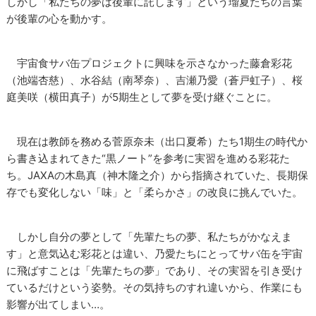
しかし「私たちの夢は後輩に託します」という瑠夏たちの言葉
が後輩の心を動かす。
宇宙食サバ缶プロジェクトに興味を示さなかった藤倉彩花
（池端杏慈）、水谷結（南琴奈）、吉瀬乃愛（蒼戸虹子）、桜
庭美咲（横田真子）が5期生として夢を受け継ぐことに。
現在は教師を務める菅原奈未（出口夏希）たち1期生の時代か
ら書き込まれてきた“黒ノート”を参考に実習を進める彩花た
ち。JAXAの木島真（神木隆之介）から指摘されていた、長期保
存でも変化しない「味」と「柔らかさ」の改良に挑んでいた。
しかし自分の夢として「先輩たちの夢、私たちがかなえま
す」と意気込む彩花とは違い、乃愛たちにとってサバ缶を宇宙
に飛ばすことは「先輩たちの夢」であり、その実習を引き受け
ているだけという姿勢。その気持ちのすれ違いから、作業にも
影響が出てしまい…。