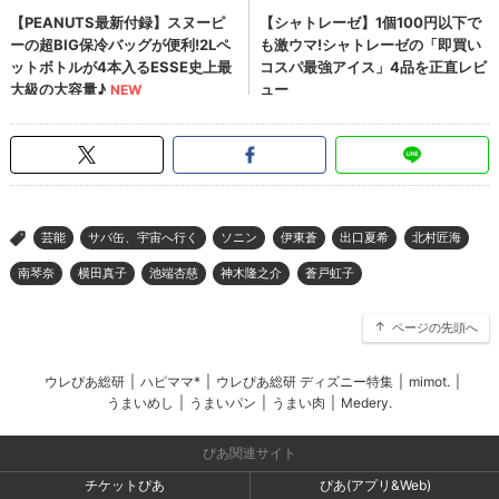
芸能
サバ缶、宇宙へ行く
ソニン
伊東蒼
出口夏希
北村匠海
>
南琴奈
横田真子
池端杏慈
神木隆之介
蒼戸虹子
ページの先頭へ
ウレぴあ総研
|
ハピママ*
|
ウレぴあ総研 ディズニー特集
|
mimot.
|
うまいめし
|
うまいパン
|
うまい肉
|
Medery.
ぴあ関連サイト
チケットぴあ
ぴあ(アプリ&Web)