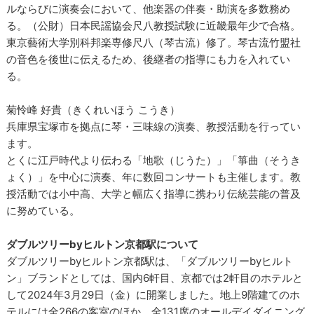
ルならびに演奏会において、他楽器の伴奏・助演を多数務め
る。（公財）日本民謡協会尺八教授試験に近畿最年少で合格。
東京藝術大学別科邦楽専修尺八（琴古流）修了。琴古流竹盟社
の音色を後世に伝えるため、後継者の指導にも力を入れてい
る。
菊怜峰 好貴（きくれいほう こうき）
兵庫県宝塚市を拠点に琴・三味線の演奏、教授活動を行ってい
ます。
とくに江戸時代より伝わる「地歌（じうた）」「箏曲（そうき
ょく）」を中心に演奏、年に数回コンサートも主催します。教
授活動では小中高、大学と幅広く指導に携わり伝統芸能の普及
に努めている。
ダブルツリーbyヒルトン京都駅について
ダブルツリーbyヒルトン京都駅は、「ダブルツリーbyヒルト
ン」ブランドとしては、国内6軒目、京都では2軒目のホテルと
して2024年3月29日（金）に開業しました。地上9階建てのホ
テルには全266の客室のほか、全131席のオールデイダイニング