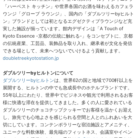
「ハーベスト キッチン」や世界各国のお酒を味わえるカフェラ
ウンジ「グローブ ラウンジ」、国内の「ダブルツリーbyヒルト
ン」ブランドとしては初となるエグゼクティブラウンジなど充
実した施設が揃っています。館内デザインは「A Touch of
Kyoto Essence -京都の伝統に触れる-」をコンセプトに、京都
の伝統産業、工芸品、装飾品を取り入れ、継承者が文化を発信
できる場として、未来へつないでいけるよう貢献します。
doubletreekyotostation.jp
ダブルツリーbyヒルトンについて
ダブルツリーbyヒルトン
は、世界62の国と地域で700軒以上を
展開する、ヒルトンの中でも急成長中のホテルブランドです。
55年以上にわたり、世界中でビジネスや観光で利用されるお客
様に快適な滞在を提供してきました。多くの人に愛されている
ダブルツリーのチョコチップクッキーでお客様を温かくお迎え
し、旅先でも心地よさを感じられる空間と人とのふれあいを大
切にしています。コンテンポラリーな宿泊施設とアメニティ、
ユニークな料飲体験、最先端のフィットネス、会議室やイベン