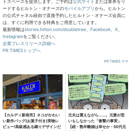
トスペースを提供します。ご予約は
公式サイト
または業界をリ
ードするヒルトン・オナーズの
モバイルアプリ
から。ヒルトン
の公式チャネル経由で直接予約したヒルトン・オナーズ会員に
は、すぐに利用できる特典をご用意しています。
最新情報は
stories.hilton.com/doubletree
、
Facebook
、
X
、
Instagram
をご覧ください。
企業プレスリリース詳細へ
PR TIMESトップへ
PR TIMES ママ