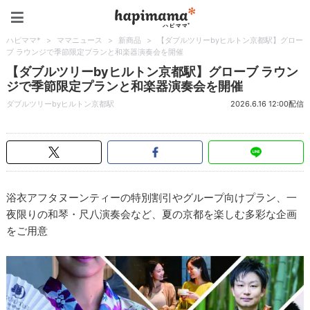
ハピママ*
ハピママ*
>
ママニュース
>
新商品
>
【ダブルツリーbyヒルトン京都駅】グロー
ブ ラウンジで季節限定プランと和楽器演奏会を開催
【ダブルツリーbyヒルトン京都駅】グローブ ラウン
ジで季節限定プランと和楽器演奏会を開催
ダブルツリーbyヒルトン京都駅
2026.6.16 12:00配信
浴衣アフタヌーンティーの特別割引やグループ向けプラン、一
夜限りの和琴・尺八演奏会など、夏の京都を楽しむ多彩な企画
をご用意