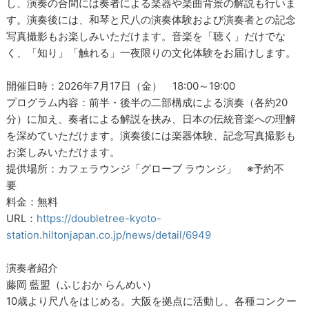
し、演奏の合間には奏者による楽器や楽曲背景の解説も行いま
す。演奏後には、和琴と尺八の演奏体験および演奏者との記念
写真撮影もお楽しみいただけます。音楽を「聴く」だけでな
く、「知り」「触れる」一夜限りの文化体験をお届けします。
開催日時：2026年7月17日（金） 18:00～19:00
プログラム内容：前半・後半の二部構成による演奏（各約20
分）に加え、奏者による解説を挟み、日本の伝統音楽への理解
を深めていただけます。演奏後には楽器体験、記念写真撮影も
お楽しみいただけます。
提供場所：カフェラウンジ「グローブ ラウンジ」 ※予約不
要
料金：無料
URL：
https://doubletree-kyoto-
station.hiltonjapan.co.jp/news/detail/6949
演奏者紹介
藤岡 藍盟（ふじおか らんめい）
10歳より尺八をはじめる。大阪を拠点に活動し、各種コンクー