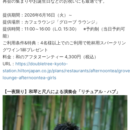
再会の集まりやお誕生日などのお祝いにも最適です。
提供期間：2026年6月16日（火）～
提供場所：カフェラウンジ「グローブ ラウンジ」
提供時間：11:00～16:00（L.O. 15:30） ※予約制（当日予約可
能）
ご利用条件&特典：4名様以上でのご利用で乾杯用スパークリン
グワイン1杯プレゼント
料金：和のアフタヌーンティー 4,300円（税込）
URL：
https://doubletree-kyoto-
station.hiltonjapan.co.jp/plans/restaurants/afternoontea/grove
lounge-afternoontea-girls
【一夜限り】和琴と尺八による演奏会「リチュアル・ハブ」