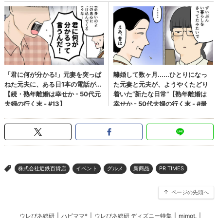
株式会社近鉄百貨店
イベント
グルメ
新商品
PR TIMES
>
ページの先頭へ
ウレぴあ総研
|
ハピママ*
|
ウレぴあ総研 ディズニー特集
|
mimot.
|