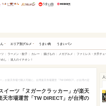
総研 ディズニー特集
mimot.
うまいめし
うまいパン
うまい肉
Medery.
いめし
はん
エリア別グルメ
うまい肉
うまいパン
ーツ
ラーメン・餃子
カレー
揚げもの
メガグルメ
ファミレス・大手チェ
りめし
達人のイチオシ！
人
ー」が楽天市場で購入可能に。台湾楽天市場運営「TW DIRECT」が台湾の定
湾スイーツ「ヌガークラッカー」が楽天
1
天市場運営「TW DIRECT」が台湾の