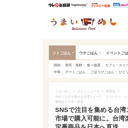
ウレぴあ総研
ハピママ*
ウレぴあ
うま
ソトごはん
ウチごはん
イベントご
焼肉
寿司・海鮮
食べ放題
カフェ・スイ
中華
デートごはん
ごほうびごはん
ひと
>
>
>
うまいめし
グルメニュース
新商品
SNSで注目を集める台湾スイーツ「ヌガークラッカ
番商品を日本へ直送
SNSで注目を集める台
市場で購入可能に。台湾楽
定番商品を日本へ直送