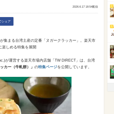
2
2026.6.17 18:54配信
kでシェア
3
が集まる台湾土産の定番「ヌガークラッカー」。楽天市
軽に楽しめる特集を展開
4
hiba,Inc.)が運営する楽天市場内店舗「TW DIRECT」は、台湾
ッカー（牛軋餅）」
の
特集ページ
を公開しています。
5