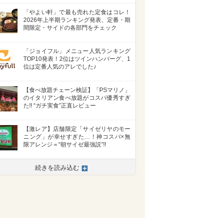
「やよい軒」で最も売れた定食はコレ！
2026年上半期ランキング発表、定番・期
間限定・サイドの各部門をチェック
「ジョイフル」メニュー人気ランキング
TOP10発表！2位はツインハンバーグ、1
位は定番人気のアレでした♪
【食べ放題チェーン検証】「PSマリノ」
のイタリアン食べ放題がコスパ優秀すぎ
た!! “ガチ実食”正直レビュー
【激レア】店舗限定「サイゼリヤのモー
ニング」が幸せすぎた…！神コスパ×無
限アレンジ＝“朝サイゼ最強説”!!
続きを読み込む