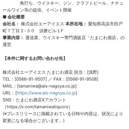
角打ち、ウイスキー、ジン、クラフトビール、ナチュ
ールワイン等の提供、イベント開催
■ 会社概要
会社名：
株式会社エーアイエス
本所在地：
愛知県高浜市田戸
町７丁目２-３０ 須磨ビル１F
事業内容：
運送業、ウイスキー専門酒販店「たまにわ酒店」の
運営
【本件に関するお問い合わせ先】
株式会社エーアイエス たまにわ酒店 担当：[浅野]
TEL：[0566-91-9507] ／ FAX：[0566-91-9508]
MAIL：[tamaniwa@ais-nagoya.co.jp]
URL：[
https://www.ais-nagoya.co.jp
]
SNS：たまにわ酒店Xアカウント
［https://x.com/tamaniwaliquors］
(※プレスリリースに掲載されている日時や内容は、状況により
変更になる場合がございます。)