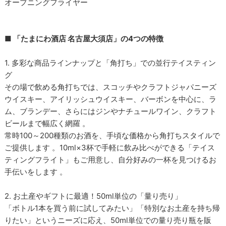
オープニングフライヤー
■ 「たまにわ酒店 名古屋大須店」の4つの特徴
1. 多彩な商品ラインナップと「角打ち」での並行テイスティン
グ
その場で飲める角打ちでは、スコッチやクラフトジャパニーズ
ウイスキー、アイリッシュウイスキー、バーボンを中心に、ラ
ム、ブランデー、さらにはジンやナチュールワイン、クラフト
ビールまで幅広く網羅 。
常時100～200種類のお酒を、手頃な価格から角打ちスタイルで
ご提供します 。10ml×3杯で手軽に飲み比べができる「テイス
ティングフライト」もご用意し、自分好みの一杯を見つけるお
手伝いをします 。
2. お土産やギフトに最適！50ml単位の「量り売り」
「ボトル1本を買う前に試してみたい」「特別なお土産を持ち帰
りたい」というニーズに応え、50ml単位での量り売り瓶を販