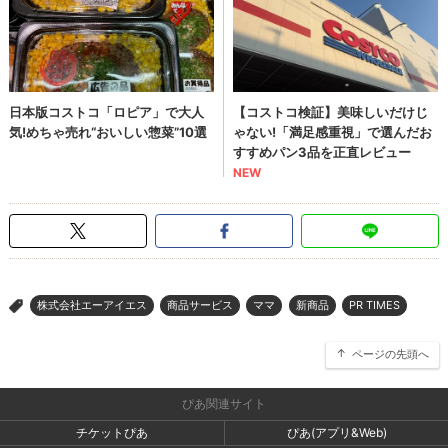
株式会社エーアイエス
商品サービス
ママ
新商品
PR TIMES
>
ページの先頭へ
ぴあ関連サイト
チケットぴあ
ぴあ(アプリ&Web)