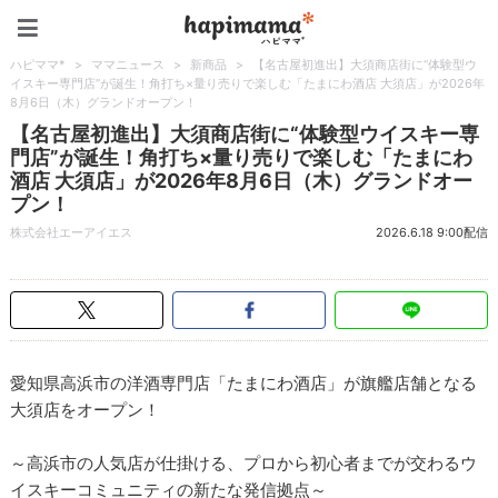
ハピママ*
ハピママ*
>
ママニュース
>
新商品
>
【名古屋初進出】大須商店街に“体験型ウ
イスキー専門店”が誕生！角打ち×量り売りで楽しむ「たまにわ酒店 大須店」が2026年
8月6日（木）グランドオープン！
【名古屋初進出】大須商店街に“体験型ウイスキー専
門店”が誕生！角打ち×量り売りで楽しむ「たまにわ
酒店 大須店」が2026年8月6日（木）グランドオー
プン！
株式会社エーアイエス
2026.6.18 9:00配信
愛知県高浜市の洋酒専門店「たまにわ酒店」が旗艦店舗となる
大須店をオープン！
～高浜市の人気店が仕掛ける、プロから初心者までが交わるウ
イスキーコミュニティの新たな発信拠点～