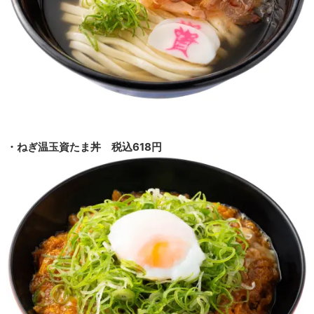
・ねぎ温玉資たま丼 税込618円