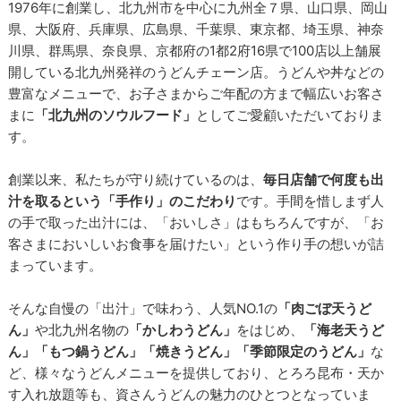
1976年に創業し、北九州市を中心に九州全７県、山口県、岡山
県、大阪府、兵庫県、広島県、千葉県、東京都、埼玉県、神奈
川県、群馬県、奈良県、京都府の1都2府16県で100店以上舗展
開している北九州発祥のうどんチェーン店。うどんや丼などの
豊富なメニューで、お子さまからご年配の方まで幅広いお客さ
まに
「北九州のソウルフード」
としてご愛顧いただいておりま
す。
創業以来、私たちが守り続けているのは、
毎日店舗で何度も出
汁を取るという「手作り」のこだわり
です。手間を惜しまず人
の手で取った出汁には、「おいしさ」はもちろんですが、「お
客さまにおいしいお食事を届けたい」という作り手の想いが詰
まっています。
そんな自慢の「出汁」で味わう、人気NO.1の
「肉ごぼ天うど
ん」
や北九州名物の
「かしわうどん」
をはじめ、
「海老天うど
ん」「もつ鍋うどん」「焼きうどん」「季節限定のうどん」
な
ど、様々なうどんメニューを提供しており、とろろ昆布・天か
す入れ放題等も、資さんうどんの魅力のひとつとなっていま