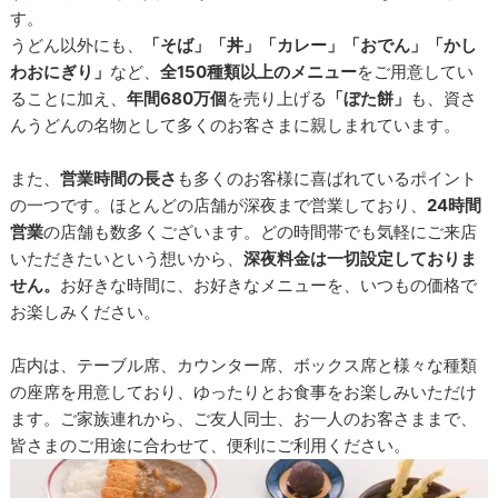
す。
うどん以外にも、
「そば」「丼」「カレー」「おでん」「かし
わおにぎり」
など、
全150種類以上のメニュー
をご用意してい
ることに加え、
年間680万個
を売り上げる
「ぼた餅」
も、資さ
んうどんの名物として多くのお客さまに親しまれています。
また、
営業時間の長さ
も多くのお客様に喜ばれているポイント
の一つです。ほとんどの店舗が深夜まで営業しており、
24時間
営業
の店舗も数多くございます。どの時間帯でも気軽にご来店
いただきたいという想いから、
深夜料金は一切設定しておりま
せん。
お好きな時間に、お好きなメニューを、いつもの価格で
お楽しみください。
店内は、テーブル席、カウンター席、ボックス席と様々な種類
の座席を用意しており、ゆったりとお食事をお楽しみいただけ
ます。ご家族連れから、ご友人同士、お一人のお客さままで、
皆さまのご用途に合わせて、便利にご利用ください。