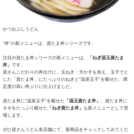
かつおぶしうどん
“丼”の新メニューは、資たま丼シリーズです。
注目の資たま丼シリーズの新メニューは、
「ねぎ温玉資たま
丼」
です。
資さんこだわりの丼出汁に、玉ねぎ・天かすを加え、玉子でと
じた「資たま丼」にたっぷりのねぎと“温泉玉子”を載せた、満
足度の高い丼ぶりに仕上げました。
資たま丼に“温泉玉子”を載せた
「温玉資たま丼」
、資たま丼に
ネギをたっぷり載せた
「ねぎ資たま丼」
も新メニューとして登
場します。
ぜひ資さんうどん各店舗にて、新商品をチェックしてみてくだ