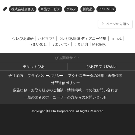
株式会社資さん
商品サービス
グルメ
新商品
PR TIMES
>
ページの先頭へ
ウレぴあ総研
|
ハピママ*
|
ウレぴあ総研 ディズニー特集
|
mimot.
|
うまいめし
|
うまいパン
|
うまい肉
|
Medery.
ぴあ関連サイト
チケットぴあ
ぴあ(アプリ&Web)
会社案内
プライバシーポリシー
アクセスデータの利用・著作権等
外部送信ポリシー
広告出稿・お取り組みのご相談・情報掲載・その他お問い合わせ
一般の読者の方・ユーザーの方からのお問い合わせ
Copyright (C) PIA Corporation. All Rights Reserved.