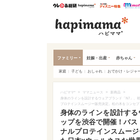
ウレぴあ総研
ハピママ*
ウレぴあ
ハピ
ファミリー
妊娠・出産
赤ちゃん
家庭
子ども
おしゃれ
おでかけ・レジャ
>
>
>
ハピママ*
ママニュース
新商品
身体のラインを設計するウェアブランド「N7」、
プロテインスムージー販売決定。松の木をコンセプ
身体のラインを設計する
ップを渋谷で開催！バス
ナルプロテインスムージ