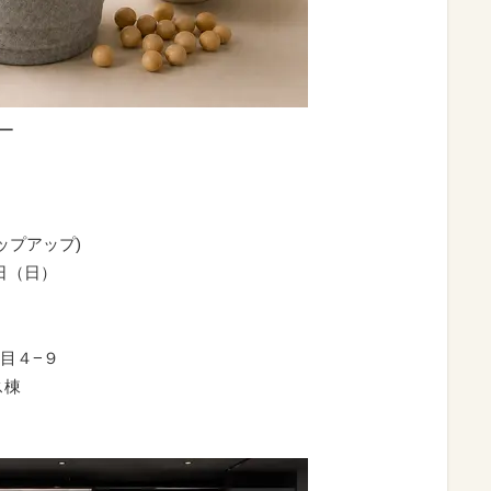
ジー
ポップアップ)
8日（日）
４−９
棟