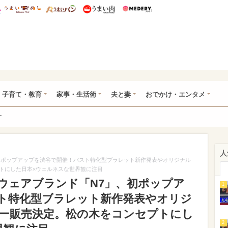
総研 ディズニー特集
mimot.
うまいめし
うまいパン
うまい肉
Medery.
ママ*
子育て・教育
家事・生活術
夫と妻
おでかけ・エンタメ
ー
人
初ポップアップを渋谷で開催！バスト特化型ブラレット新作発表やオリジナル
トにした日本×ウェルネスな世界観に注目
ウェアブランド「N7」、初ポップア
1
ト特化型ブラレット新作発表やオリジ
ー販売決定。松の木をコンセプトにし
2