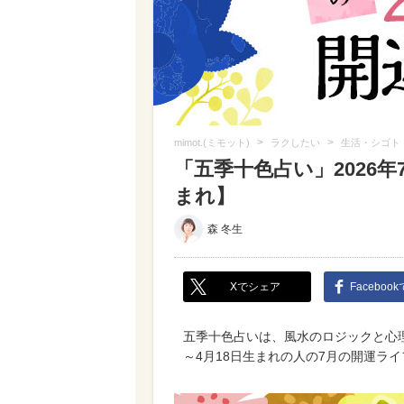
>
>
mimot.(ミモット)
ラクしたい
生活・シゴト
「五季十色占い」2026年
まれ】
森 冬生
Xでシェア
Faceboo
五季十色占いは、風水のロジックと心
～4月18日生まれの人の7月の開運ラ