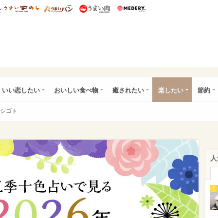
総研 ディズニー特集
mimot.
うまいめし
うまいパン
うまい肉
Medery.
ot.(ミモット)
いい恋したい
おいしい食べ物
癒されたい
楽したい
節約
シゴト
人
1