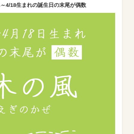
4
～
4/18
生まれの誕生日の末尾が偶数