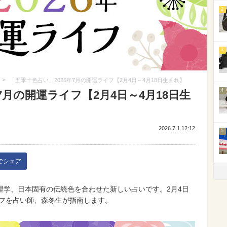
2
3
>
「五季十色占い」2026年7月の開運ライフ【2月4日～4月18日生まれ】
4
7月の開運ライフ【2月4日～4月18日生
2026.7.1 12:12
5
kでシェア
理学、日本固有の伝統色を合わせた新しい占いです。2月4日
イフを占い師、森冬生が指南します。