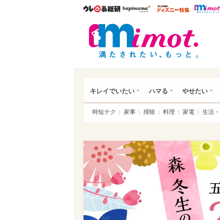
ウレぴあ総研
ハピママ*
ウレぴあ
mim
キレイでいたい
ハマる
やせたい
時短テク
家事
掃除
料理
家電
生活・