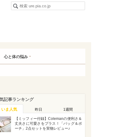
心と体の悩み
気記事ランキング
いま人気
昨日
1週間
【ミッフィー付録】Colemanの便利さ＆
丈夫さに可愛さをプラス！「バッグ＆ポ
ーチ」2点セットを実物レビュー♪