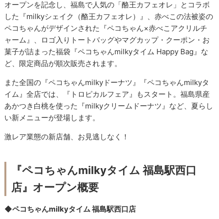
オープンを記念し、福島で人気の「酪王カフェオレ」とコラボ
した『milkyシェイク（酪王カフェオレ）』、赤べこの法被姿の
ペコちゃんがデザインされた『ペコちゃん×赤べこアクリルチ
ャーム』、ロゴ入りトートバッグやマグカップ・クーポン・お
菓子が詰まった福袋『ペコちゃんmilkyタイム Happy Bag』な
ど、限定商品が順次販売されます。
また全国の『ペコちゃんmilkyドーナツ』『ペコちゃんmilkyタ
イム』全店では、『トロピカルフェア』もスタート。福島県産
あかつき白桃を使った『milkyクリームドーナツ』など、夏らし
い新メニューが登場します。
激レア業態の新店舗、お見逃しなく！
『ペコちゃんmilkyタイム 福島駅西口
店』オープン概要
◆ペコちゃんmilkyタイム 福島駅西口店