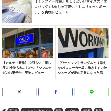
不二家
ペコちゃんmilkyタイム
福袋
スイーツ
福島駅
福島