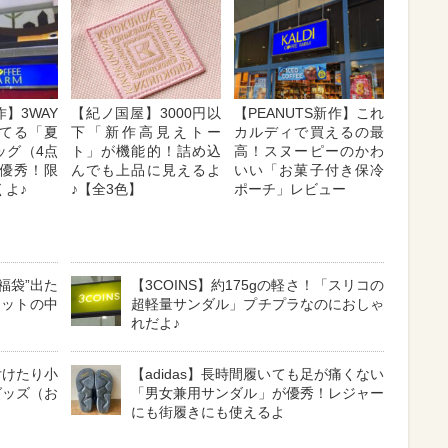
】3WAY
【紀ノ国屋】3000円以
【PEANUTS新作】これ
てる「夏
下「新作高見えトー
カルディで買えるの最
ッグ（4点
ト」が機能的！詰め込
高！スヌーピーのかわ
優秀！限
んでも上品に見えるよ
いい「お菓子付き保冷
くよ♪
♪【全3色】
ポーチ」レビュー
の福袋”出た
【3COINS】約175gの軽さ！「スリコの
セットの中
超軽量サンダル」プチプラなのにおしゃ
れだよ♪
付けたり小
【adidas】長時間履いても足が痛くない
グッズ（お
「男女兼用サンダル」が優秀！レジャー
にも街履きにも使えるよ