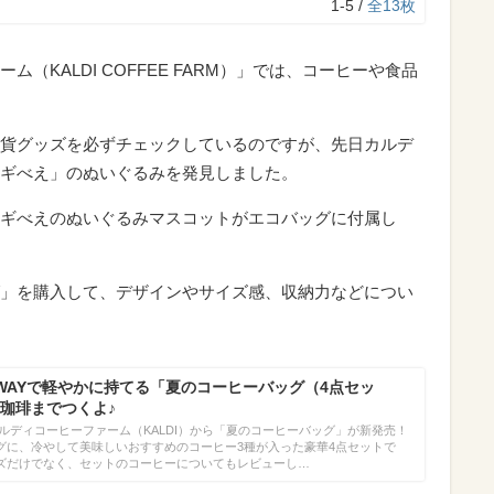
1-5 /
全13枚
（KALDI COFFEE FARM）」では、コーヒーや食品
貨グッズを必ずチェックしているのですが、先日カルデ
ギべえ」のぬいぐるみを発見しました。
ギべえのぬいぐるみマスコットがエコバッグに付属し
」を購入して、デザインやサイズ感、収納力などについ
WAYで軽やかに持てる「夏のコーヒーバッグ（4点セッ
珈琲までつくよ♪
、カルディコーヒーファーム（KALDI）から「夏のコーヒーバッグ」が新発売！
グに、冷やして美味しいおすすめのコーヒー3種が入った豪華4点セットで
ズだけでなく、セットのコーヒーについてもレビューし…