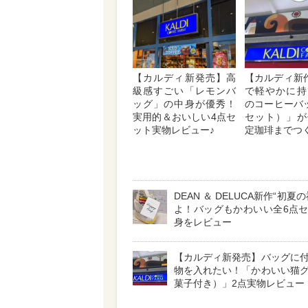
【カルディ新発売】高
【カルディ新作
級感すごい「レモンバ
で軽やかに持
ッグ」の中身が優秀！
のコーヒーバ
実用的＆おいしい4点セ
セット）」が
ット実物レビュー♪
定珈琲までつ
DEAN ＆ DELUCA新作“初夏
よ！バッグもかわいい全6点
身をレビュー
【カルディ新発売】バッグに
物を入れたい！「かわいい猫
菓子付き）」2点実物レビュー