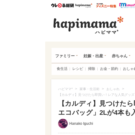
ウレぴあ総研
ハピママ*
ウレぴあ
ハピ
ファミリー
妊娠・出産
赤ちゃん
食生活
レシピ
掃除
お金・節約
おしゃ
>
>
>
ハピママ*
家事・生活術
おしゃれ
【カルディ】見つけたら即買い！レアな人気グッズ「
【カルディ】見つけたら
エコバッグ」2Lが4本も
Hanako Iguchi