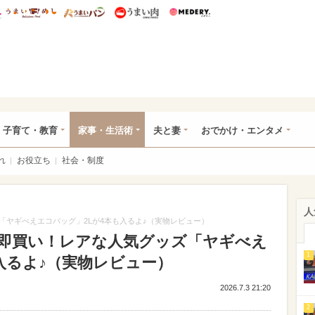
総研 ディズニー特集
mimot.
うまいめし
うまいパン
うまい肉
Medery.
ママ*
子育て・教育
家事・生活術
夫と妻
おでかけ・エンタメ
れ
お役立ち
社会・制度
人
ヤギべえエコバッグ」2Lが4本も入るよ♪（実物レビュー）
即買い！レアな人気グッズ「ヤギべえ
1
入るよ♪（実物レビュー）
2026.7.3 21:20
2