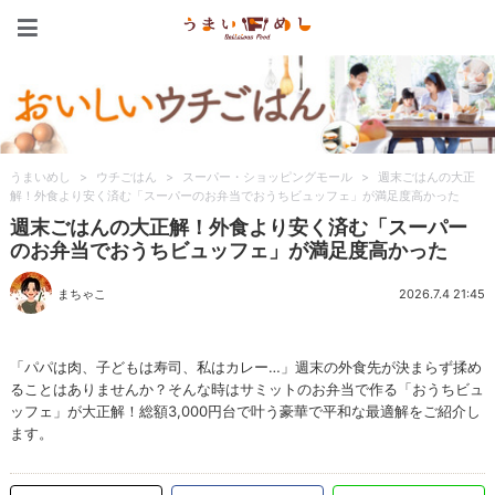
うまいめし
うまいめし
>
ウチごはん
>
スーパー・ショッピングモール
>
週末ごはんの大正
解！外食より安く済む「スーパーのお弁当でおうちビュッフェ」が満足度高かった
週末ごはんの大正解！外食より安く済む「スーパー
のお弁当でおうちビュッフェ」が満足度高かった
まちゃこ
2026.7.4 21:45
「パパは肉、子どもは寿司、私はカレー…」週末の外食先が決まらず揉め
ることはありませんか？そんな時はサミットのお弁当で作る「おうちビュ
ッフェ」が大正解！総額3,000円台で叶う豪華で平和な最適解をご紹介し
ます。