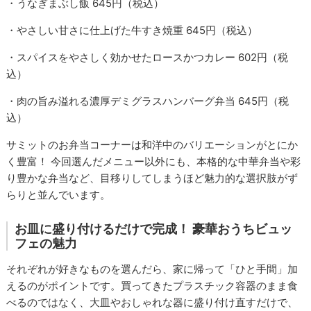
・うなぎまぶし飯 645円（税込）
・やさしい甘さに仕上げた牛すき焼重 645円（税込）
・スパイスをやさしく効かせたロースかつカレー 602円（税
込）
・肉の旨み溢れる濃厚デミグラスハンバーグ弁当 645円（税
込）
サミットのお弁当コーナーは和洋中のバリエーションがとにか
く豊富！ 今回選んだメニュー以外にも、本格的な中華弁当や彩
り豊かな弁当など、目移りしてしまうほど魅力的な選択肢がず
らりと並んでいます。
お皿に盛り付けるだけで完成！ 豪華おうちビュッ
フェの魅力
それぞれが好きなものを選んだら、家に帰って「ひと手間」加
えるのがポイントです。買ってきたプラスチック容器のまま食
べるのではなく、大皿やおしゃれな器に盛り付け直すだけで、