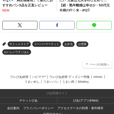
サミットストア
スーパーマーケット
お弁当
お惣菜
>
おいしいウチごはん
ページの先頭へ
ウレぴあ総研
|
ハピママ*
|
ウレぴあ総研 ディズニー特集
|
mimot.
|
うまいめし
|
うまいパン
|
うまい肉
|
Medery.
ぴあ関連サイト
チケットぴあ
ぴあ(アプリ&Web)
会社案内
プライバシーポリシー
アクセスデータの利用・著作権等