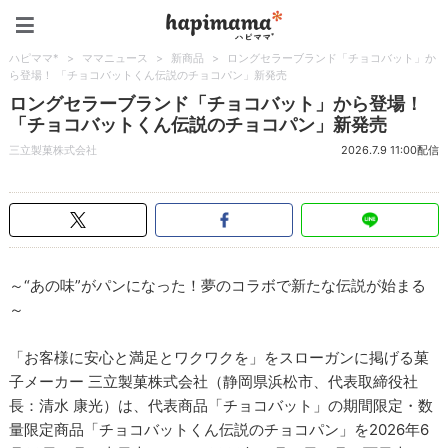
ハピママ*
ハピママ*
>
ママニュース
>
新商品
>
ロングセラーブランド「チョコバット」か
ら登場！ 「チョコバットくん伝説のチョコパン」新発売
ロングセラーブランド「チョコバット」から登場！
「チョコバットくん伝説のチョコパン」新発売
三立製菓株式会社
2026.7.9 11:00配信
～“あの味”がパンになった！夢のコラボで新たな伝説が始まる
～
「お客様に安心と満足とワクワクを」をスローガンに掲げる菓
子メーカー 三立製菓株式会社（静岡県浜松市、代表取締役社
長：清水 康光）は、代表商品「チョコバット」の期間限定・数
量限定商品「チョコバットくん伝説のチョコパン」を2026年6