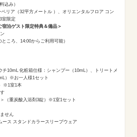
ス料込み）
ーペリア（32平方メートル ）、オリエンタルフロア コン
3室限定
oor」ご宿泊ゲスト限定特典＆備品＞
ン
のところ、14:00からご利用可能）
チ10mL 化粧箱仕様：シャンプー（10mL）、トリートメ
mL）※お一人様1セット
）※1室1本
す
＞（重炭酸入浴剤3錠）※1室1セット
ません
ムース スタンドカラースリープウェア