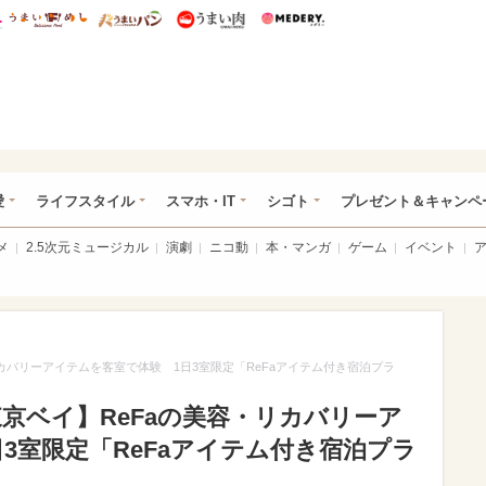
総研 ディズニー特集
mimot.
うまいめし
うまいパン
うまい肉
Medery.
ぴあ総研（うれぴあ）
愛
ライフスタイル
スマホ・IT
シゴト
プレゼント＆キャンペ
メ
2.5次元ミュージカル
演劇
ニコ動
本・マンガ
ゲーム
イベント
カバリーアイテムを客室で体験 1日3室限定「ReFaアイテム付き宿泊プラ
京ベイ】ReFaの美容・リカバリーア
3室限定「ReFaアイテム付き宿泊プラ