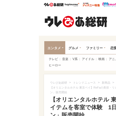
ウレぴあ総研
ハピママ*
ウレぴあ
ウレ
エンタメ
グルメ
ファミリー
恋
テレビ
音楽
V系
アイドル
映画
アニ
ヒーロー
>
>
>
ウレぴあ総研
トレンドニュース
新商品
【オリエンタルホテル 東京ベイ】ReFaの美容・リ
ン」販売開始
【オリエンタルホテル 東
イテムを客室で体験 1日
ン」販売開始