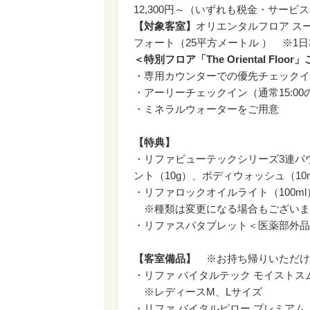
12,300円～（いずれも税金・サービ
【対象客室】
オリエンタルフロア ス
フォート（25平方メートル ） ※1日
＜特別フロア「The Oriental Fl
・専用カウンターでの優先チェックイ
・アーリーチェックイン（通常15:00
・ミネラルウォーターをご用意
【特典】
・リファビューテックシリーズ3連パウ
ント（10g）、ボディウォッシュ（10
・リファロックオイルライト（100ml
※種類は変更になる場合もございま
・リファスパタブレット＜医薬部外品
【客室備品】
※お持ち帰りいただけ
・リファ バイタルテック モイストス
※レディースM、Lサイズ
・リファ バイタルピロー プレミアム