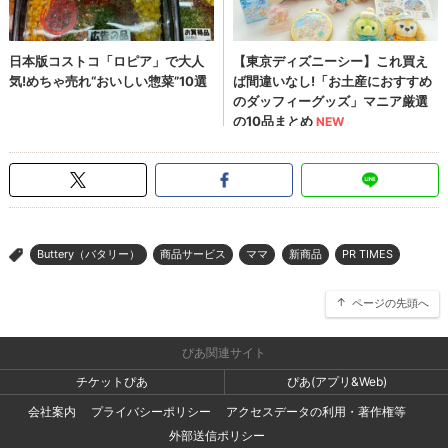
Buttery（バタリー）
商品サービス
ママ
新商品
PR TIMES
>
ページの先頭へ
ぴあ関連サイト
チケットぴあ
ぴあ(アプリ&Web)
会社案内
プライバシーポリシー
アクセスデータの利用・著作権等
外部送信ポリシー