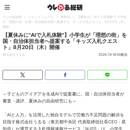
ウレぴあ総研（うれぴあ）
ウレぴあ総研
>
トレンドニュース
>
新商品
>
【夏休みに"AIで入札体験"】小学生
が「理想の街」を国・自治体担当者へ提案する「キッズ入札クエスト」8月20日（木）
開催
【夏休みに"AIで入札体験"】小学生が「理想の街」を
国・自治体担当者へ提案する「キッズ入札クエス
ト」8月20日（木）開催
株式会社うるる
2026.7.9 16:00配信
～子どものアイデアを生成AIで提案書に。国・自治体担当者が
審査・講評、夏休みの自由研究にも～
「AIと人力」を活用した独自モデルで労働力不足問題の解決を
目指す株式会社うるる（東京都中央区 代表取締役社長CEO：星
知也）が運営する入札情報速報サービス「NJSS」は、小学生