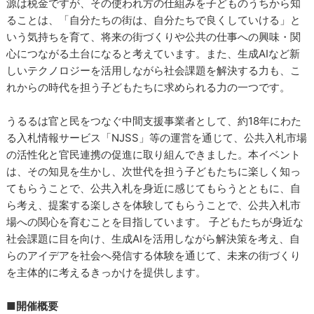
源は税金ですが、その使われ方の仕組みを子どものうちから知
ることは、「自分たちの街は、自分たちで良くしていける」と
いう気持ちを育て、将来の街づくりや公共の仕事への興味・関
心につながる土台になると考えています。また、生成AIなど新
しいテクノロジーを活用しながら社会課題を解決する力も、こ
れからの時代を担う子どもたちに求められる力の一つです。
うるるは官と民をつなぐ中間支援事業者として、約18年にわた
る入札情報サービス「NJSS」等の運営を通じて、公共入札市場
の活性化と官民連携の促進に取り組んできました。本イベント
は、その知見を生かし、次世代を担う子どもたちに楽しく知っ
てもらうことで、公共入札を身近に感じてもらうとともに、自
ら考え、提案する楽しさを体験してもらうことで、公共入札市
場への関心を育むことを目指しています。 子どもたちが身近な
社会課題に目を向け、生成AIを活用しながら解決策を考え、自
らのアイデアを社会へ発信する体験を通じて、未来の街づくり
を主体的に考えるきっかけを提供します。
■開催概要