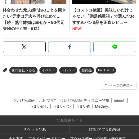
株式会社うるる
イベント
トレンド
新商品
PR TIMES
>
ページの先頭へ
ウレぴあ総研
|
ハピママ*
|
ウレぴあ総研 ディズニー特集
|
mimot.
|
うまいめし
|
うまいパン
|
うまい肉
|
Medery.
ぴあ関連サイト
チケットぴあ
ぴあ(アプリ&Web)
会社案内
プライバシーポリシー
アクセスデータの利用・著作権等