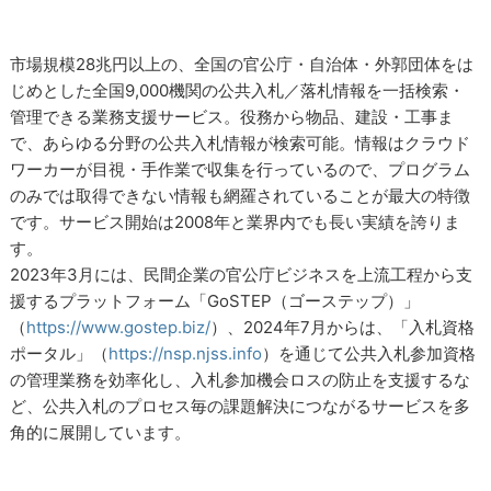
市場規模28兆円以上の、全国の官公庁・自治体・外郭団体をは
じめとした全国9,000機関の公共入札／落札情報を一括検索・
管理できる業務支援サービス。役務から物品、建設・工事ま
で、あらゆる分野の公共入札情報が検索可能。情報はクラウド
ワーカーが目視・手作業で収集を行っているので、プログラム
のみでは取得できない情報も網羅されていることが最大の特徴
です。サービス開始は2008年と業界内でも長い実績を誇りま
す。
2023年3月には、民間企業の官公庁ビジネスを上流工程から支
援するプラットフォーム「GoSTEP（ゴーステップ）」
（
https://www.gostep.biz/
）、2024年7月からは、「入札資格
ポータル」（
https://nsp.njss.info
）を通じて公共入札参加資格
の管理業務を効率化し、入札参加機会ロスの防止を支援するな
ど、公共入札のプロセス毎の課題解決につながるサービスを多
角的に展開しています。