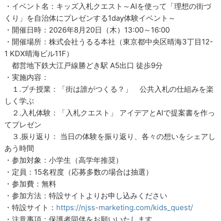
・イベント名：キッズ入札クエスト～AIを使って「理想の街づ
くり」を自治体にプレゼンする1day体験イベント～
・開催日時：2026年8月20日（木）13:00～16:00
・開催場所：株式会社うるる本社（東京都中央区晴海3丁目12-
1 KDX晴海ビル11F）
都営地下鉄大江戸線勝どき駅 A5出口 徒歩9分
・実施内容：
１.プチ授業：「街は誰がつくる？」 公共入札の仕組みを楽
しく学ぶ
２.入札体験：「入札クエスト」 アイデアとAIで提案書を作っ
てプレゼン
３.振り返り： 当日の体験を振り返り、各々の想いをシェアし
あう時間
・参加対象：小学生（高学年推奨）
・定員：15名程度（応募多数の場合は抽選）
・参加費：無料
・参加方法：特設サイトよりお申し込みください
・特設サイト：
https://njss-marketing.com/kids_quest/
・注意事項：保護者同伴をお願いいたします