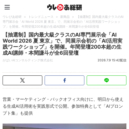
ウレぴあ総研（うれぴあ）
ウレぴあ総研
>
トレンドニュース
>
新商品
>
【抽選制】国内最大級クラスのAI
専門展示会「AI World 2026 夏 東京」で、同展示会初の「AI活用実践ワークショッ
プ」を開催。年間登壇200本超の生成AI講師・本間謙斗が全6回登壇
【抽選制】国内最大級クラスのAI専門展示会「AI
World 2026 夏 東京」で、同展示会初の「AI活用実
践ワークショップ」を開催。年間登壇200本超の生
成AI講師・本間謙斗が全6回登壇
がばいAIコンサルティング株式会社
2026.7.9 15:42配信
営業・マーケティング・バックオフィス向けに、明日から使え
る生成AI活用術を実践形式で公開。参加特典として「AIプロン
プト集」も提供