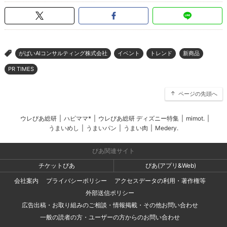
がばいAIコンサルティング株式会社
イベント
トレンド
新商品
>
PR TIMES
ページの先頭へ
ウレぴあ総研
|
ハピママ*
|
ウレぴあ総研 ディズニー特集
|
mimot.
|
うまいめし
|
うまいパン
|
うまい肉
|
Medery.
ぴあ関連サイト
チケットぴあ
ぴあ(アプリ&Web)
会社案内
プライバシーポリシー
アクセスデータの利用・著作権等
外部送信ポリシー
広告出稿・お取り組みのご相談・情報掲載・その他お問い合わせ
一般の読者の方・ユーザーの方からのお問い合わせ