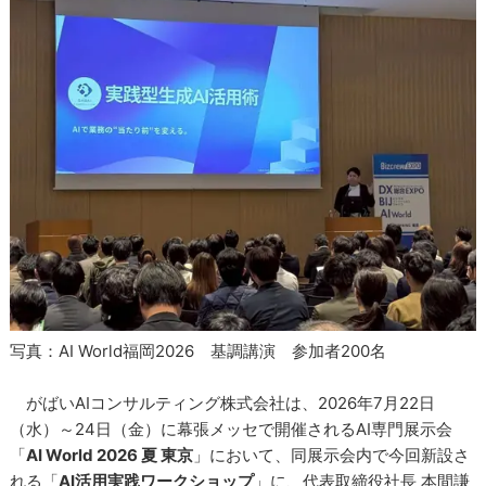
写真：AI World福岡2026 基調講演 参加者200名
がばいAIコンサルティング株式会社は、2026年7月22日
（水）～24日（金）に幕張メッセで開催されるAI専門展示会
「
AI World 2026 夏 東京
」において、同展示会内で今回新設さ
れる「
AI活用実践ワークショップ
」に、代表取締役社長 本間謙