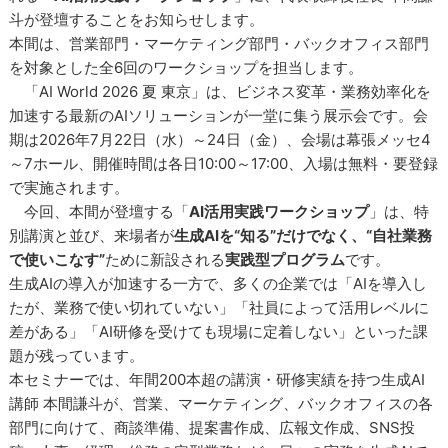
斗が登壇することをお知らせします。
本間は、営業部門・マーケティング部門・バックオフィス部門
を対象とした全6回のワークショップを担当します。
「AI World 2026 夏 東京」は、ビジネス変革・業務効率化を
加速する最新のAIソリューションが一堂に集う展示会です。会
期は2026年7月22日（水）～24日（金）、会場は幕張メッセ4
～7ホール、開催時間は各日10:00～17:00、入場は無料・要登録
で実施されます。
今回、本間が登壇する「
AI活用実践ワークショップ
」は、特
別講演と並び、来場者が
生成AIを“知る”だけでなく、“自社業務
で使いこなす”
ために新設される
実践型プログラム
です。
生成AIの導入が加速する一方で、多くの企業では「AIを導入し
たが、業務で使い切れていない」「社員によって活用レベルに
差がある」「AI研修を受けても現場に定着しない」といった課
題が残っています。
本セミナーでは、年間200本超の講演・研修実績を持つ生成AI
講師 本間謙斗が、営業、マーケティング、バックオフィスの各
部門に向けて、商談準備、提案書作成、広報文作成、SNS投