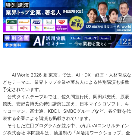
「AI World 2026 夏 東京」では、AI・DX・経営・人材育成な
どをテーマに、業界トップ企業や著名人による特別講演も多数
予定されています。
公式タイムテーブルでは、佐久間宣行氏、岡田武史氏、原辰
徳氏、安野貴博氏の特別講演に加え、日本マイクロソフト、キ
ッコーマン、富士通、KDDI、SMBCグループなど、各分野を代
表する企業による講演も掲載されています。
そうした注目プログラムが並ぶ中、がばいAIコンサルティン
グ株式会社 本間謙斗は、抽選制の「AI活用ワークショップ」全