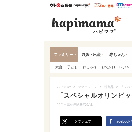
ウレぴあ総研
ハピママ*
ウレぴあ
ハピ
ファミリー
妊娠・出産
赤ちゃん
家庭
子ども
おしゃれ
おでかけ・レジャ
>
>
>
ハピママ*
ママニュース
新商品
「スペ
「スペシャルオリンピッ
ソニー生命保険株式会社
Xでシェア
Faceboo