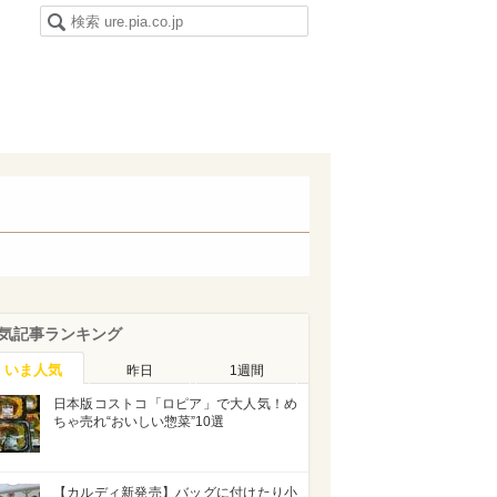
気記事ランキング
いま人気
昨日
1週間
日本版コストコ「ロピア」で大人気！め
ちゃ売れ“おいしい惣菜”10選
【カルディ新発売】バッグに付けたり小