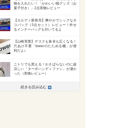
物を入れたい！「かわいい猫グッズ（お
菓子付き）」2点実物レビュー
【カルディ新発売】爽やかでシックなネ
コバッグ（5点セット）レビュー！外せ
るインナーバッグも付いてるよ
【山崎実業】デスクも食卓も広くなる！
穴あけ不要「towerのたためる棚」が便
利だよ♪
ニトリでも買える！かさばらないのに超
涼しい「ターボハンディファン」が凄か
った（実物レビュー）
続きを読み込む