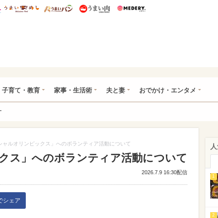
総研 ディズニー特集
mimot.
うまいめし
うまいパン
うまい肉
Medery.
ママ*
子育て・教育
家事・生活術
夫と妻
おでかけ・エンタメ
ー
シャルオリンピックス」へのボランティア活動について
人
クス」へのボランティア活動について
2026.7.9 16:30配信
1
kでシェア
2