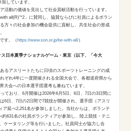
が参加しています。
ア活動の価値を見出して社会貢献活動を行っています。
ith all(R)"*2」に賛同し、協賛ならびに社員によるボラン
る方々の社会参加の機会提供に貢献し、共生社会の形成
。
ガンです。（
https://www.son.or.jp/be-with-all/
）
ックス日本夏季ナショナルゲーム・東京（以下、「今大
あるアスリートたちに日頃のスポーツトレーニングの成
れぞれ4年に一度開催される全国大会で、各都道府県から
世界大会への日本選手団選考も兼ねています。
ており、6月開催は2026年6月5日、6日、7日の3日間に
は6日、7日の2日間で7競技が開催され、選手団（アスリ
ティア延べ2,251名が参加しました。当社からは、ボランテ
べ約631名の社員ボランティアが参加し、陸上競技・テニ
誘導、ケータリング等を行いました。社員同士が協力し合