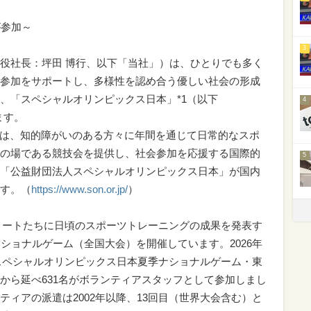
が参加～
3
役社長：坪田 博行、以下「当社」）は、ひとりでも多く
参加をサポートし、多様性を認め合う優しい社会の形成
、「スペシャルオリンピックス日本」*1（以下
4
ます。
とは、知的障がいのある方々に年間を通じて日常的なスポ
の場である競技会を提供し、社会参加を応援する国際的
5
「公益財団法人スペシャルオリンピックス日本」が国内
す。（
https://www.son.or.jp/
）
リートたちに日頃のスポーツトレーニングの成果を発表す
ショナルゲーム（全国大会）を開催しています。2026年
回スペシャルオリンピックス日本夏季ナショナルゲーム・東
から延べ631名がボランティアスタッフとして参加しまし
ィアの派遣は2002年以降、13回目（世界大会含む）と