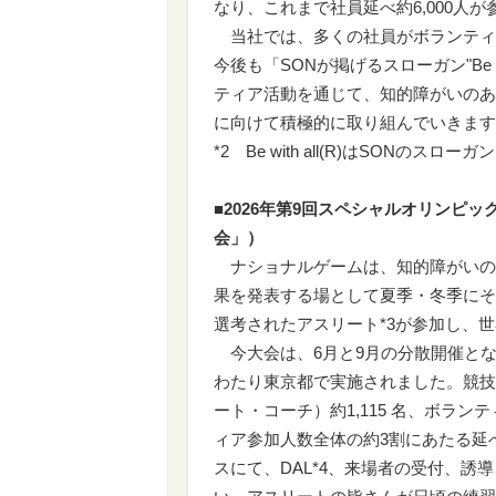
なり、これまで社員延べ約6,000人
当社では、多くの社員がボランティ
今後も「SONが掲げるスローガン"Be w
ティア活動を通じて、知的障がいのあ
に向けて積極的に取り組んでいきます
*2 Be with all(R)はSONのスロー
■2026年第9回スペシャルオリンピ
会」）
ナショナルゲームは、知的障がいの
果を発表する場として夏季・冬季にそ
選考されたアスリート*3が参加し、
今大会は、6月と9月の分散開催となっ
わたり東京都で実施されました。競技
ート・コーチ）約1,115 名、ボラン
ィア参加人数全体の約3割にあたる延
スにて、DAL*4、来場者の受付、