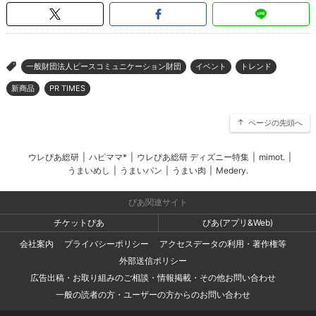
一般財団法人ピースコミュニケーション財団
イベント
トレンド
>
新商品
PR TIMES
ページの先頭へ
ウレぴあ総研
|
ハピママ*
|
ウレぴあ総研 ディズニー特集
|
mimot.
|
うまいめし
|
うまいパン
|
うまい肉
|
Medery.
ぴあ関連サイト
チケットぴあ
ぴあ(アプリ&Web)
会社案内
プライバシーポリシー
アクセスデータの利用・著作権等
外部送信ポリシー
広告出稿・お取り組みのご相談・情報掲載・その他お問い合わせ
一般の読者の方・ユーザーの方からのお問い合わせ