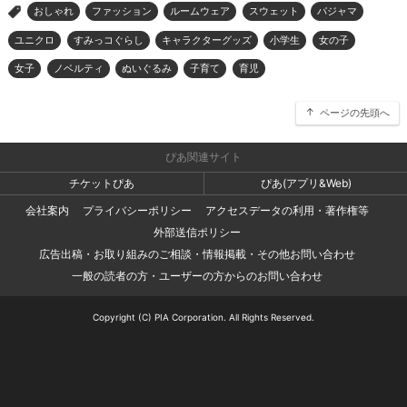
おしゃれ
ファッション
ルームウェア
スウェット
パジャマ
>
ユニクロ
すみっコぐらし
キャラクターグッズ
小学生
女の子
女子
ノベルティ
ぬいぐるみ
子育て
育児
ページの先頭へ
ぴあ関連サイト
チケットぴあ
ぴあ(アプリ&Web)
会社案内
プライバシーポリシー
アクセスデータの利用・著作権等
外部送信ポリシー
広告出稿・お取り組みのご相談・情報掲載・その他お問い合わせ
一般の読者の方・ユーザーの方からのお問い合わせ
Copyright (C) PIA Corporation. All Rights Reserved.