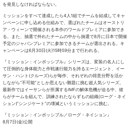
を発見しなければならない。
ミッションをすべて達成したら4人1組でチームを結成してキャ
ンペーンに申し込める仕組みで、選ばれたチームはオーストリ
ア・ウィーンで開催される本作のワールドプレミアに参加でき
る。また、抽選で外れたチームの中から抽選で8月に日本で開催
予定のジャパンプレミアに参加できるチームが選出される。キ
ャンペーンは6月30日(火)15時59分まで行われる。
『ミッション：インポッシブル』シリーズは、変装の名人にし
て圧倒的な身体能力と作戦遂行能力を誇るエージェント、イー
サン・ハント(クルーズ)らが毎作、それぞれの得意分野を活か
しながら“不可能”としか思えない難題に挑む超人気シリーズ。
最新作ではイーサンらが所属するIMFの解体危機が迫る中、彼
らがチームを組んで、訓練されたならずもの組織(ローグ・ネイ
ション)“シンジケート”の壊滅というミッションに挑む。
『ミッション：インポッシブル／ローグ・ネイション』
8月7日(金)公開