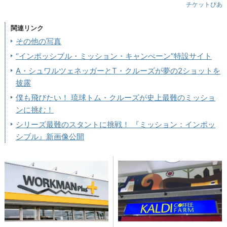
チケットぴあ
関連リンク
その他の写真
“インポッシブル・ミッション・キャンぺーン”特設サイト
A・シュワルツェネッガーとT・クルーズが夢の2ショットを
披露
僕も飛びたい！ 琉球トム・クルーズが史上最難のミッショ
ンに挑む！
シリーズ最難のスタントに挑戦！ 『ミッション：インポッ
シブル』新画像公開