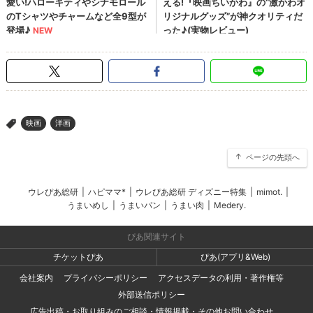
映画
洋画
>
ページの先頭へ
ウレぴあ総研
|
ハピママ*
|
ウレぴあ総研 ディズニー特集
|
mimot.
|
うまいめし
|
うまいパン
|
うまい肉
|
Medery.
ぴあ関連サイト
チケットぴあ
ぴあ(アプリ&Web)
会社案内
プライバシーポリシー
アクセスデータの利用・著作権等
外部送信ポリシー
広告出稿・お取り組みのご相談・情報掲載・その他お問い合わせ