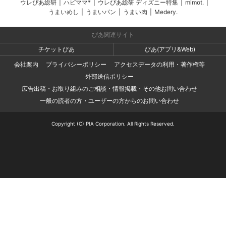
ウレぴあ総研
|
ハピママ*
|
ウレぴあ総研 ディズニー特集
|
mimot.
|
うまいめし
|
うまいパン
|
うまい肉
|
Medery.
ぴあ関連サイト
チケットぴあ
ぴあ(アプリ&Web)
会社案内
プライバシーポリシー
アクセスデータの利用・著作権等
外部送信ポリシー
広告出稿・お取り組みのご相談・情報掲載・その他お問い合わせ
一般の読者の方・ユーザーの方からのお問い合わせ
Copyright (C) PIA Corporation. All Rights Reserved.