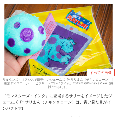
すべての画像
サルタンズ・オアシスで販売中のジェームズ･P･サリまん（チキン＆コーン）｜
東京ディズニーシー「ピクサー・プレイタイム」2019年 ©Disney / Pixar（撮
影 / つるたま）
『モンスターズ・インク』に登場するサリーをイメージしたジ
ェームズ･P･サリまん（チキン＆コーン）は、青い見た目がイ
ンパクト大!