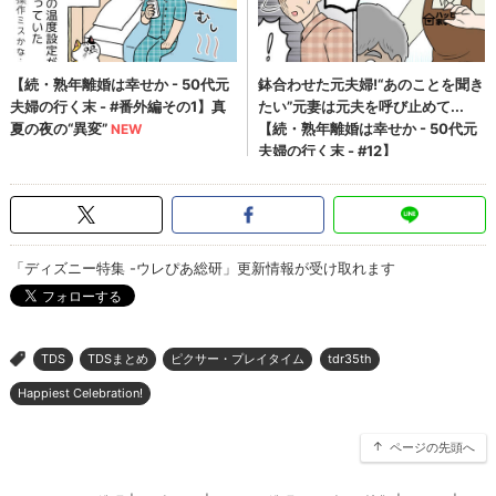
「ディズニー特集 -ウレぴあ総研」更新情報が受け取れます
TDS
TDSまとめ
ピクサー・プレイタイム
tdr35th
>
Happiest Celebration!
ページの先頭へ