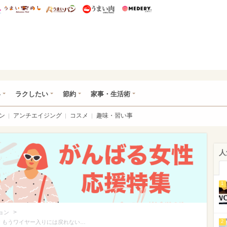
総研 ディズニー特集
mimot.
うまいめし
うまいパン
うまい肉
Medery.
ot.(ミモット)
い
ラクしたい
節約
家事・生活術
ン
アンチエイジング
コスメ
趣味・習い事
人
1
>
ョン
 もうワイヤー入りには戻れない…
2