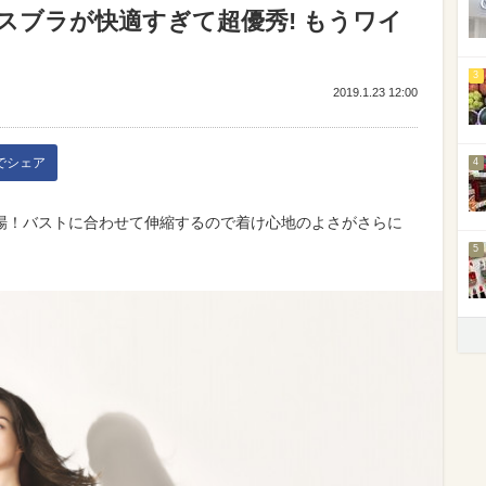
スブラが快適すぎて超優秀! もうワイ
3
2019.1.23 12:00
kでシェア
4
場！バストに合わせて伸縮するので着け心地のよさがさらに
5