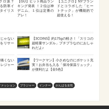
クロ派？
【GU】ヒット商品ラン
【ユニクロ】NYブラン
る防寒イ
キング発表 ！２位は神
ドとコラボした「ヒー
タイリス
デニム、１位は定番の
トテック」が機能的で
アレ！
超使える！
”じゃない
【3COINS】約175gの軽さ！「スリコの
ネをリサー
超軽量サンダル」プチプラなのにおしゃ
れだよ♪
が痛くない
【ワークマン】小さめなのにポケット充
！レジャー
実！お弁当も入る「保冷保温リュック」
が便利だよ【全5色】
ファッション
ブラジャー
インナー
がんばる女性