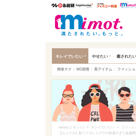
ウレぴあ総研
ハピママ*
ウレぴあ
mim
キレイでいたい
やせたい
癒された
簡単テク
NG習慣
美アイテム
ファッショ
>
>
mimot.(ミモット)
キレイでいたい
ファッシ
【ユニクロ】新ワイヤレスブラが快適すぎて超優秀!