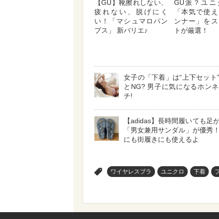
【GU】靴擦れしない、
GU派？ユニ
疲れない、脱げにく
「本気で使え
い！「マシュマロパン
ンナー」をス
プス」 新バリエ♪
トが厳選！
女子の「下着」は“上下セット
とNG? 男子に気になるホン
チ!
【adidas】長時間履いても足
「男女兼用サンダル」が優秀
にも街履きにも使えるよ
>
ワイヤレスブラ
ユニクロ
下着