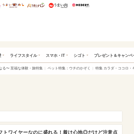
総研 ディズニー特集
mimot.
うまいめし
うまいパン
うまい肉
Medery.
ぴあ総研（うれぴあ）
愛
ライフスタイル
スマホ・IT
シゴト
プレゼント＆キャンペ
なる〜 至福な体験・旅特集
ペット特集：ウチのかぞく
特集 カラダ・ココロ・
フトワイヤーなのに盛れる！着け心地◎だけど注意点