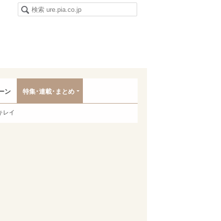
ーン
特集･連載･まとめ
キレイ