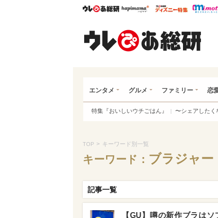
ウレぴあ総研
ハピママ*
ウレぴあ
ウレ
エンタメ
グルメ
ファミリー
恋
特集『おいしいウチごはん』
〜シェアしたく
>
キーワード別一覧
TOP
ブラジャー
キーワード：
記事一覧
【GU】噂の新作ブラはソ