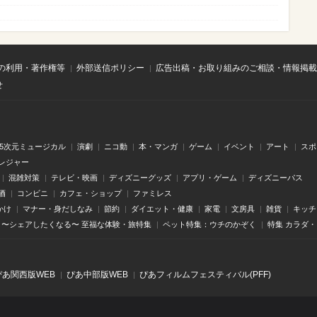
の利用・著作権等
外部送信ポリシー
広告出稿・お取り組みのご相談・情報掲載
せ
.5次元ミュージカル
演劇
ニコ動
本・マンガ
ゲーム
イベント
アート
スポ
レジャー
混雑対策
テレビ・映画
ディズニーグッズ
アプリ・ゲーム
ディズニーパス
酒
コンビニ
カフェ・ショップ
ファミレス
かけ
マナー・身だしなみ
節約
ダイエット・健康
家電
文房具
雑貨
キッチ
〜シェアしたくなる〜 至福な体験・旅特集
ペット特集：ウチのかぞく
特集 カラダ
ぴあ関⻄版WEB
ぴあ中部版WEB
ぴあフィルムフェスティバル(PFF)