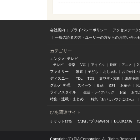
会社案内
プライバシーポリシー
アクセスデータ
一般の読者の方・ユーザーの方からのお問い合わ
カテゴリー
エンタメ･テレビ
テレビ
音楽
V系
アイドル
映画
アニメ
2
ファミリー
家庭
子ども
おしゃれ
おでかけ・
ディズニー
TDL
TDS
裏ワザ・攻略
混雑予想
グルメ･料理
スイーツ
食品
飲料
お菓子
お
ライフスタイル
生活・ライフハック
お金
おで
特集
・
連載
・
まとめ
特集『おいしいウチごはん』
ぴあ関連サイト
チケットぴあ
ぴあ(アプリ&Web)
BOOKぴあ
Copyright (C) PIA Corporation. All Rights Reserved.