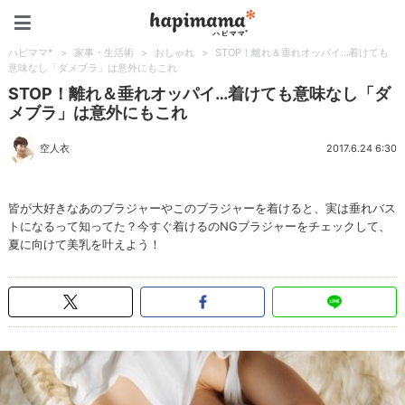
ハピママ*
ハピママ*
>
家事・生活術
>
おしゃれ
>
STOP！離れ＆垂れオッパイ…着けても
意味なし「ダメブラ」は意外にもこれ
STOP！離れ＆垂れオッパイ…着けても意味なし「ダ
メブラ」は意外にもこれ
空人衣
2017.6.24 6:30
皆が大好きなあのブラジャーやこのブラジャーを着けると、実は垂れバス
トになるって知ってた？今すぐ着けるのNGブラジャーをチェックして、
夏に向けて美乳を叶えよう！