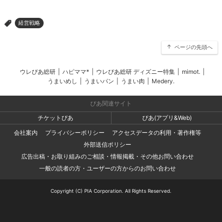
経営戦略
>
ページの先頭へ
ウレぴあ総研
|
ハピママ*
|
ウレぴあ総研 ディズニー特集
|
mimot.
|
うまいめし
|
うまいパン
|
うまい肉
|
Medery.
ぴあ関連サイト
チケットぴあ
ぴあ(アプリ&Web)
会社案内
プライバシーポリシー
アクセスデータの利用・著作権等
外部送信ポリシー
広告出稿・お取り組みのご相談・情報掲載・その他お問い合わせ
一般の読者の方・ユーザーの方からのお問い合わせ
Copyright (C) PIA Corporation. All Rights Reserved.