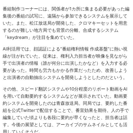
番組制作コーナーには、関係者が1カ所に集まる必要があった編
集後の番組の試写に、遠隔から参加できるシステムを展示して
いた。また、松江放送局が開発した、クロマキーセットを用意
するのが難しい地方局でも背景の分離、合成するシステム
「keydream」が注目を集めていた。
AI利活用では、顔認証による“番組権利情報 作成基盤”に熱い視
線が注がれていた。従来は、権利入力担当者が映像を見ながら
手で出演者の情報（誰が何分に出演したかなど）を入力する必
要があった。時間も労力もかかる作業だったため、改善しよう
と出演者の自動抽出システムを開発しようとしたのだという。
その他、スピード翻訳システムや10分程度のリポート動画をAI
を用いて自動要約するシステムなどが展示されていた。動画要
約システムを開発したのは青森放送局。同局では、要約した番
組を公式Twitterで配信することで、番宣効果を期待。人の手で
編集していた頃よりも各段に要約が早くなったと、担当者は話
す。今後の展望としては、アーカイブのサムネイルとしても活
用していくそうだ。