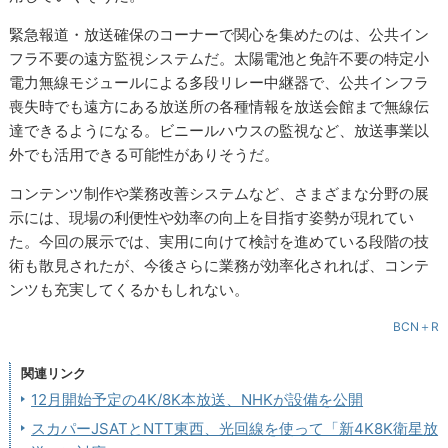
緊急報道・放送確保のコーナーで関心を集めたのは、公共イン
フラ不要の遠方監視システムだ。太陽電池と免許不要の特定小
電力無線モジュールによる多段リレー中継器で、公共インフラ
喪失時でも遠方にある放送所の各種情報を放送会館まで無線伝
達できるようになる。ビニールハウスの監視など、放送事業以
外でも活用できる可能性がありそうだ。
コンテンツ制作や業務改善システムなど、さまざまな分野の展
示には、現場の利便性や効率の向上を目指す姿勢が現れてい
た。今回の展示では、実用に向けて検討を進めている段階の技
術も散見されたが、今後さらに業務が効率化されれば、コンテ
ンツも充実してくるかもしれない。
BCN＋R
関連リンク
12月開始予定の4K/8K本放送、NHKが設備を公開
スカパーJSATとNTT東西、光回線を使って「新4K8K衛星放