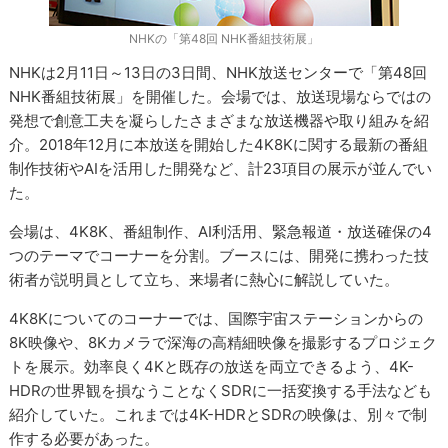
NHKの「第48回 NHK番組技術展」
NHKは2月11日～13日の3日間、NHK放送センターで「第48回
NHK番組技術展」を開催した。会場では、放送現場ならではの
発想で創意工夫を凝らしたさまざまな放送機器や取り組みを紹
介。2018年12月に本放送を開始した4K8Kに関する最新の番組
制作技術やAIを活用した開発など、計23項目の展示が並んでい
た。
会場は、4K8K、番組制作、AI利活用、緊急報道・放送確保の4
つのテーマでコーナーを分割。ブースには、開発に携わった技
術者が説明員として立ち、来場者に熱心に解説していた。
4K8Kについてのコーナーでは、国際宇宙ステーションからの
8K映像や、8Kカメラで深海の高精細映像を撮影するプロジェク
トを展示。効率良く4Kと既存の放送を両立できるよう、4K-
HDRの世界観を損なうことなくSDRに一括変換する手法なども
紹介していた。これまでは4K-HDRとSDRの映像は、別々で制
作する必要があった。