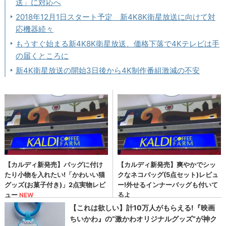
送」に対応へ
2018年12月1日スタート予定 新4K8K衛星放送に向けて対
応機器続々
もうすぐ始まる新4K8K衛星放送、価格下落で4Kテレビは手
の届くところに
新4K衛星放送の開始3日後から4K制作番組激減の不安