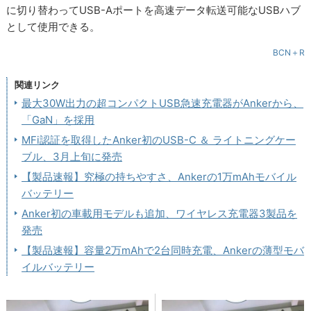
に切り替わってUSB-Aポートを高速データ転送可能なUSBハブ
として使用できる。
BCN＋R
関連リンク
最大30W出力の超コンパクトUSB急速充電器がAnkerから、
「GaN」を採用
MFi認証を取得したAnker初のUSB-C ＆ ライトニングケー
ブル、3月上旬に発売
【製品速報】究極の持ちやすさ、Ankerの1万mAhモバイル
バッテリー
Anker初の車載用モデルも追加、ワイヤレス充電器3製品を
発売
【製品速報】容量2万mAhで2台同時充電、Ankerの薄型モバ
イルバッテリー