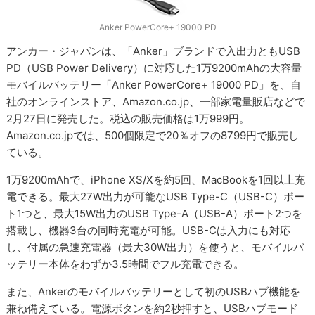
Anker PowerCore+ 19000 PD
アンカー・ジャパンは、「Anker」ブランドで入出力ともUSB
PD（USB Power Delivery）に対応した1万9200mAhの大容量
モバイルバッテリー「Anker PowerCore+ 19000 PD」を、自
社のオンラインストア、Amazon.co.jp、一部家電量販店などで
2月27日に発売した。税込の販売価格は1万999円。
Amazon.co.jpでは、500個限定で20％オフの8799円で販売し
ている。
1万9200mAhで、iPhone XS/Xを約5回、MacBookを1回以上充
電できる。最大27W出力が可能なUSB Type-C（USB-C）ポー
ト1つと、最大15W出力のUSB Type-A（USB-A）ポート2つを
搭載し、機器3台の同時充電が可能。USB-Cは入力にも対応
し、付属の急速充電器（最大30W出力）を使うと、モバイルバ
ッテリー本体をわずか3.5時間でフル充電できる。
また、Ankerのモバイルバッテリーとして初のUSBハブ機能を
兼ね備えている。電源ボタンを約2秒押すと、USBハブモード