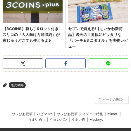
販売戦略
>
ページの先頭へ
ウレぴあ総研
|
ハピママ*
|
ウレぴあ総研 ディズニー特集
|
mimot.
|
うまいめし
|
うまいパン
|
うまい肉
|
Medery.