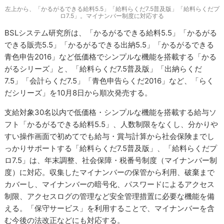
左上から、「かるがるできる給料5.5」「給料らくだ7.5普及版」「給料らくだプ
ロ7.5」。マイナンバー制度に対応する
BSLシステム研究所は、「かるがるできる給料5.5」「かるがる
できる販売5.5」「かるがるできる出納5.5」「かるがるできる
青色申告2016」など低価格でシンプルな機能を搭載する「かる
がるシリーズ」と、「給料らくだ7.5普及版」「出納らくだ
7.5」「会計らくだ7.5」「青色申告らくだ2016」など、「らく
だシリーズ」を10月8日から順次発売する。
支給対象30名以内で低価格・シンプルな機能を搭載する給与ソ
フト「かるがるできる給料5.5」、人数制限をなくし、分かりや
すい操作画面で初めてでも給与・賞与計算から社会保険までし
っかりサポートする「給料らくだ7.5普及版」、「給料らくだプ
ロ7.5」は、年末調整、社会保障・税番号制度（マイナンバー制
度）に対応。収集したマイナンバーの保管から利用、破棄まで
カバーし、マイナンバーの暗号化、パスワードによるアクセス
制限、アクセスログの管理など安全管理措置に必要な機能を備
える。「保守サービス」を利用することで、マイナンバーを含
む今後の法改正などにも対応する。