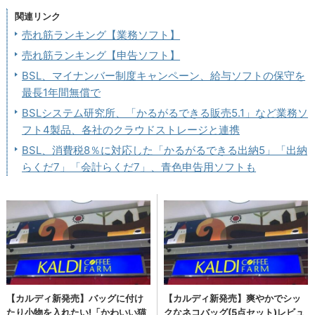
関連リンク
売れ筋ランキング【業務ソフト】
売れ筋ランキング【申告ソフト】
BSL、マイナンバー制度キャンペーン、給与ソフトの保守を
最長1年間無償で
BSLシステム研究所、「かるがるできる販売5.1」など業務ソ
フト4製品、各社のクラウドストレージと連携
BSL、消費税8％に対応した「かるがるできる出納5」「出納
らくだ7」「会計らくだ7」、青色申告用ソフトも