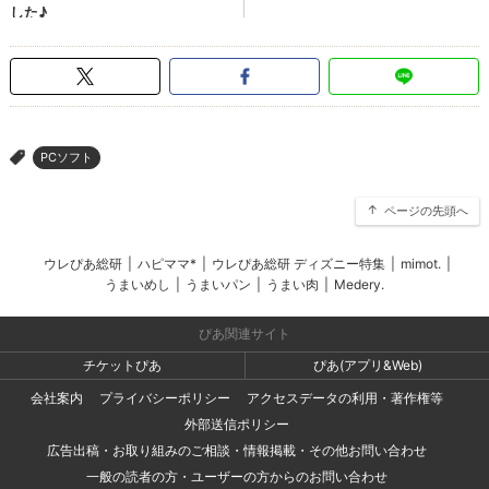
PCソフト
>
ページの先頭へ
ウレぴあ総研
|
ハピママ*
|
ウレぴあ総研 ディズニー特集
|
mimot.
|
うまいめし
|
うまいパン
|
うまい肉
|
Medery.
ぴあ関連サイト
チケットぴあ
ぴあ(アプリ&Web)
会社案内
プライバシーポリシー
アクセスデータの利用・著作権等
外部送信ポリシー
広告出稿・お取り組みのご相談・情報掲載・その他お問い合わせ
一般の読者の方・ユーザーの方からのお問い合わせ