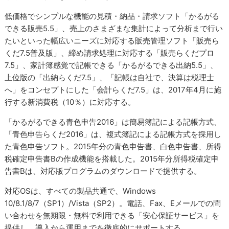
低価格でシンプルな機能の見積・納品・請求ソフト「かるがる
できる販売5.5」、売上のさまざまな集計によって分析まで行い
たいといった幅広いニーズに対応する販売管理ソフト「販売ら
くだ7.5普及版」、締め請求処理に対応する「販売らくだプロ
7.5」、家計簿感覚で記帳できる「かるがるできる出納5.5」、
上位版の「出納らくだ7.5」、「記帳は自社で、決算は税理士
へ」をコンセプトにした「会計らくだ7.5」は、2017年4月に施
行する新消費税（10％）に対応する。
「かるがるできる青色申告2016」は簡易簿記による記帳方式、
「青色申告らくだ2016」は、複式簿記による記帳方式を採用し
た青色申告ソフト。2015年分の青色申告書、白色申告書、所得
税確定申告書Bの作成機能を搭載した。2015年分所得税確定申
告書Bは、対応版プログラムのダウンロードで提供する。
対応OSは、すべての製品共通で、Windows
10/8.1/8/7（SP1）/Vista（SP2）。電話、Fax、Eメールでの問
い合わせを無期限・無料で利用できる「安心保証サービス」を
提供し、導入から運用までを徹底的にサポートする。