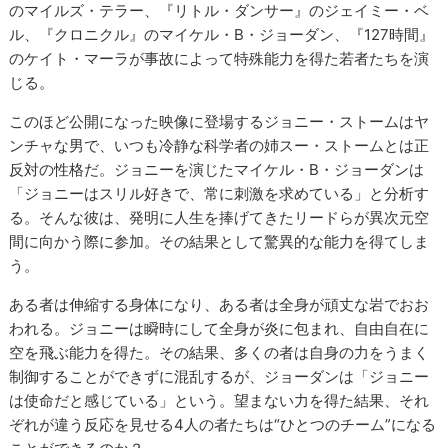
のマイルズ・テラー、『リトル・ダンサー』のジェイミー・ベ
ル、『クロニクル』のマイケル・B・ジョーダン、『127時間』
のケイト・マーラが事故によって特殊能力を得た若者たちを演
じる。
このほど公開になった映像に登場するジョニー・ストームはヤ
ンチャな男で、いつも冷静な科学者の姉スー・ストームとは正
反対の性格だ。ジョニーを演じたマイケル・B・ジョーダンは
「ジョニーはスリル好きで、常に刺激を求めている」と分析す
る。そんな彼は、発明に人生を捧げてきたリードらが異次元空
間に向かう際に参加。その結果として驚異的な能力を得てしま
う。
ある者は伸縮する身体になり、ある者は全身が頑丈な岩でおお
われる。ジョニーは瞬時にして全身が炎に包まれ、自由自在に
空を飛ぶ能力を得た。その結果、多くの者は自身の力をうまく
制御することができずに混乱するが、ジョーダンは「ジョニー
は使命だと感じている」という。望まない力を得た結果、それ
ぞれが違う反応を見せる4人の者たちは“ひとつのチーム”になる