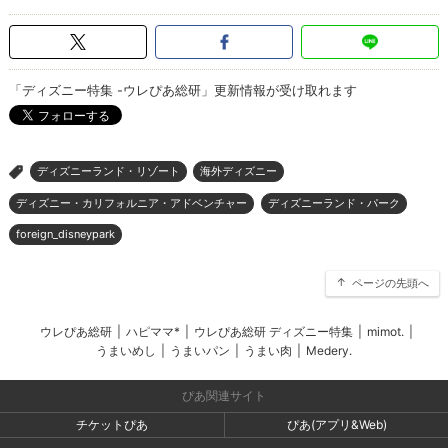
「ディズニー特集 -ウレぴあ総研」更新情報が受け取れます
ディズニーランド・リゾート
海外ディズニー
>
ディズニー・カリフォルニア・アドベンチャー
ディズニーランド・パーク
foreign_disneypark
ページの先頭へ
ウレぴあ総研
|
ハピママ*
|
ウレぴあ総研 ディズニー特集
|
mimot.
|
うまいめし
|
うまいパン
|
うまい肉
|
Medery.
ぴあ関連サイト
チケットぴあ
ぴあ(アプリ&Web)