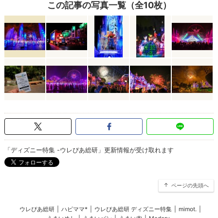
この記事の写真一覧（全10枚）
「ディズニー特集 -ウレぴあ総研」更新情報が受け取れます
ページの先頭へ
ウレぴあ総研
|
ハピママ*
|
ウレぴあ総研 ディズニー特集
|
mimot.
|